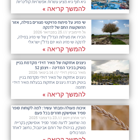
גיא חוף גיא מציע עשרות אפשרויות קולינריות
להמשך קריאה »
שי מזיג על פיתוח פרויקטי מגורים בפילה, אזור
ההשקעות החם של לרנקה
גל חיימוביץ
25 בפברואר 2026
הכירו את פעילות הנדל"ן של שי מזיג בפילה,
לרנקה שי מזיג הוא יזם נדל"ן ישראלי
להמשך קריאה »
ניצנים אחזקות של מאיר דוידי מקדמת בניין
בוטיק בכיכר המדינה – ויצמן 52
מאיר בנימין דוידי
14 בינואר 2026
ניצנים אחזקות של מאיר דוידי מקדמת בניין
בוטיק חברת ניצנים אחזקות בבעלות מאיר דוידי
חתמה
להמשך קריאה »
איכות מעולה ומבחר עשיר: למה לקוחות סופר
ספיד אוסישקין חוזרים בכל פעם​
רוני אהרון זיטון
23 בדצמבר 2025
מה שחשוב לדעת סופר ספיד אוסישקין בקריית
מוצקין, בניהולו של רותם אביטבול, נחשב לאחד
המרכולים
להמשך קריאה »