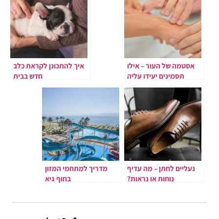
אסטמה של העור – אילו
איך להתכונן לקראת כלב
תסמינים יעידו עליה
חדש בבית
ומהם הטיפולים הקיימים?
נעליים לחתן – מה עדיף
מדריך למתחמי המזון
נוחות או נראות?
בחוף גיא