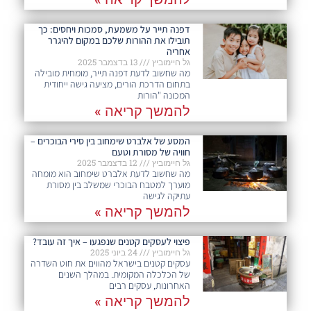
דפנה תייר על משמעת, סמכות ויחסים: כך
תובילו את ההורות שלכם במקום להיגרר
אחריה
גל חיימוביץ
13 בדצמבר 2025
מה שחשוב לדעת דפנה תייר, מומחית מובילה
בתחום הדרכת הורים, מציעה גישה ייחודית
המכונה "הורות
להמשך קריאה »
המסע של אלברט שימחוב בין סירי הבוכרים –
חוויה של מסורת וטעם
גל חיימוביץ
12 בדצמבר 2025
מה שחשוב לדעת אלברט שימחוב הוא מומחה
מוערך למטבח הבוכרי שמשלב בין מסורת
עתיקה לגישה
להמשך קריאה »
פיצוי לעסקים קטנים שנפגעו – איך זה עובד?
גל חיימוביץ
24 ביוני 2025
עסקים קטנים בישראל מהווים את חוט השדרה
של הכלכלה המקומית. במהלך השנים
האחרונות, עסקים רבים
להמשך קריאה »