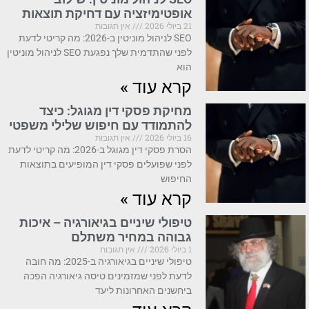
אופטימיזציה עם דחיקת תוצאות
21 ביולי 2026
אין תגובות
SEO לניהול מוניטין ב-2026: מה קריטי לדעת
לפני שהתדמית שלך נפגעת SEO לניהול מוניטין
הוא
קרא עוד »
מחיקת פסקי דין מגוגל: כיצד
להתמודד עם חיפוש שלילי משפטי
16 ביולי 2026
אין תגובות
הסרת פסקי דין מגוגל ב-2026: מה קריטי לדעת
לפני שפועלים פסקי דין המופיעים בתוצאות
החיפוש
קרא עוד »
טיפולי שיניים בגיאורגיה – איכות
גבוהה במחיר משתלם
1 ביולי 2026
אין תגובות
טיפולי שיניים בגיאורגיה ב-2025: מה חובה
לדעת לפני שמזמינים טיסה גיאורגיה הפכה
ביחשנים האחרונות ליעד