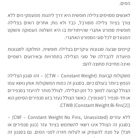
המים.
לאנשים מסוימים צלילה חופשית היא דרך ליהנות ממעמקי הים ללא
צורך בציוד צלילה מסורבל, כבד ולא נוח; אחרים רואים בצלילה
חופשית ספורט אתגרי שהייחודיות בו היא השלווה העמוקה והשקט
המנוגדים לכל סוגי הספורט האתגרי.
קיימים שבעה סגנונות עיקריים בצלילה חופשית. החלוקה לסגנונות
מיועדת להבדלה של סוגי הצלילה בתחרויות ובאירועים רשמיים
ואינה מחייבת מחוצה להם:
משקולות קבועות (CTW – Constant Weight) – זהו סגנון הצלילה
הנפוץ ביותר בעולם כיום. בסגנון זה כמות המשקולות אותן נושא עמו
הצולל קבועה למשך כל זמן הצלילה. לצולל מותר להיעזר בסנפירים
או חד-סנפיר ('מונופין'). כאשר הצולל נעזר בזוג סנפירים הסימון הוא
(CTWB (Constant Weight Bi-fins[2].
ללא עזרים (CNF – Constant Weight No Fins, Unassisted) –
בסגנון זה הצולל אינו רשאי להשתמש בציוד עזר (כגון סנפירים או
חבל) על מנת להעמיק או לעלות חזרה לפני המים. גם בסגנון זה