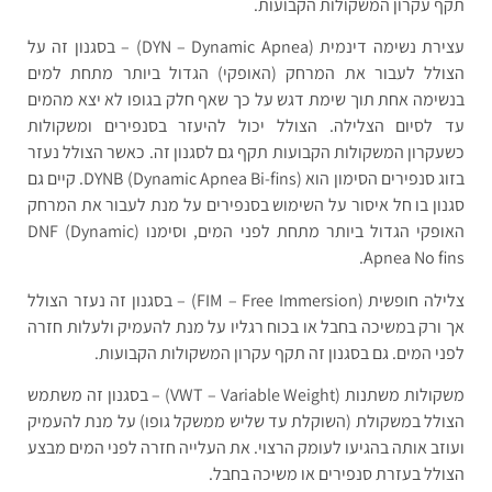
תקף עקרון המשקולות הקבועות.
עצירת נשימה דינמית (DYN – Dynamic Apnea) – בסגנון זה על
הצולל לעבור את המרחק (האופקי) הגדול ביותר מתחת למים
בנשימה אחת תוך שימת דגש על כך שאף חלק בגופו לא יצא מהמים
עד לסיום הצלילה. הצולל יכול להיעזר בסנפירים ומשקולות
כשעקרון המשקולות הקבועות תקף גם לסגנון זה. כאשר הצולל נעזר
בזוג סנפירים הסימון הוא (DYNB (Dynamic Apnea Bi-fins. קיים גם
סגנון בו חל איסור על השימוש בסנפירים על מנת לעבור את המרחק
האופקי הגדול ביותר מתחת לפני המים, וסימנו (DNF (Dynamic
Apnea No fins.
צלילה חופשית (FIM – Free Immersion) – בסגנון זה נעזר הצולל
אך ורק במשיכה בחבל או בכוח רגליו על מנת להעמיק ולעלות חזרה
לפני המים. גם בסגנון זה תקף עקרון המשקולות הקבועות.
משקולות משתנות (VWT – Variable Weight) – בסגנון זה משתמש
הצולל במשקולת (השוקלת עד שליש ממשקל גופו) על מנת להעמיק
ועוזב אותה בהגיעו לעומק הרצוי. את העלייה חזרה לפני המים מבצע
הצולל בעזרת סנפירים או משיכה בחבל.