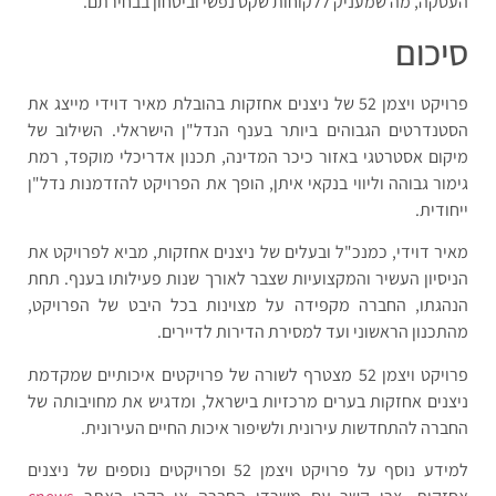
העסקה, מה שמעניק ללקוחות שקט נפשי וביטחון בבחירתם.
סיכום
פרויקט ויצמן 52 של ניצנים אחזקות בהובלת מאיר דוידי מייצג את
הסטנדרטים הגבוהים ביותר בענף הנדל"ן הישראלי. השילוב של
מיקום אסטרטגי באזור כיכר המדינה, תכנון אדריכלי מוקפד, רמת
גימור גבוהה וליווי בנקאי איתן, הופך את הפרויקט להזדמנות נדל"ן
ייחודית.
מאיר דוידי, כמנכ"ל ובעלים של ניצנים אחזקות, מביא לפרויקט את
הניסיון העשיר והמקצועיות שצבר לאורך שנות פעילותו בענף. תחת
הנהגתו, החברה מקפידה על מצוינות בכל היבט של הפרויקט,
מהתכנון הראשוני ועד למסירת הדירות לדיירים.
פרויקט ויצמן 52 מצטרף לשורה של פרויקטים איכותיים שמקדמת
ניצנים אחזקות בערים מרכזיות בישראל, ומדגיש את מחויבותה של
החברה להתחדשות עירונית ולשיפור איכות החיים העירונית.
למידע נוסף על פרויקט ויצמן 52 ופרויקטים נוספים של ניצנים