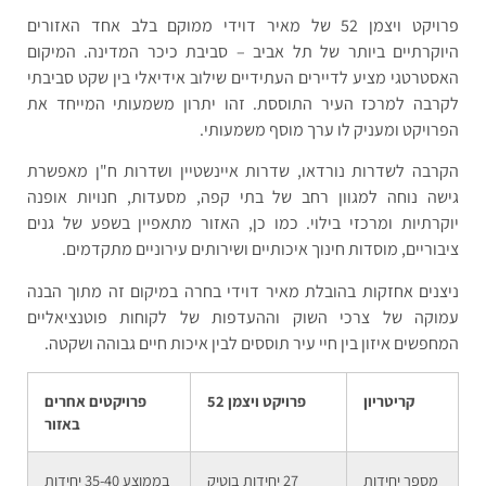
פרויקט ויצמן 52 של מאיר דוידי ממוקם בלב אחד האזורים
היוקרתיים ביותר של תל אביב – סביבת כיכר המדינה. המיקום
האסטרטגי מציע לדיירים העתידיים שילוב אידיאלי בין שקט סביבתי
לקרבה למרכז העיר התוססת. זהו יתרון משמעותי המייחד את
הפרויקט ומעניק לו ערך מוסף משמעותי.
הקרבה לשדרות נורדאו, שדרות איינשטיין ושדרות ח"ן מאפשרת
גישה נוחה למגוון רחב של בתי קפה, מסעדות, חנויות אופנה
יוקרתיות ומרכזי בילוי. כמו כן, האזור מתאפיין בשפע של גנים
ציבוריים, מוסדות חינוך איכותיים ושירותים עירוניים מתקדמים.
ניצנים אחזקות בהובלת מאיר דוידי בחרה במיקום זה מתוך הבנה
עמוקה של צרכי השוק וההעדפות של לקוחות פוטנציאליים
המחפשים איזון בין חיי עיר תוססים לבין איכות חיים גבוהה ושקטה.
קריטריון
פרויקט ויצמן 52
פרויקטים אחרים
באזור
מספר יחידות
27 יחידות בוטיק
בממוצע 35-40 יחידות