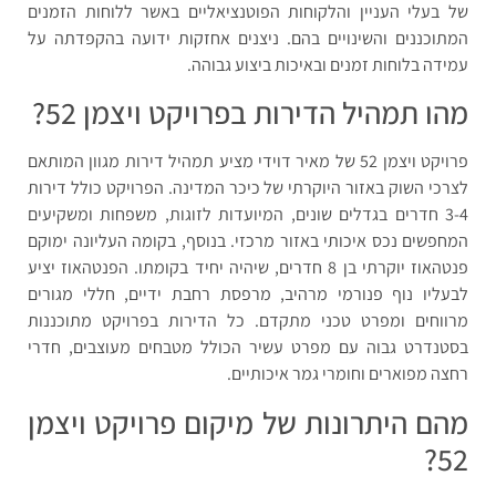
של בעלי העניין והלקוחות הפוטנציאליים באשר ללוחות הזמנים
המתוכננים והשינויים בהם. ניצנים אחזקות ידועה בהקפדתה על
עמידה בלוחות זמנים ובאיכות ביצוע גבוהה.
מהו תמהיל הדירות בפרויקט ויצמן 52?
פרויקט ויצמן 52 של מאיר דוידי מציע תמהיל דירות מגוון המותאם
לצרכי השוק באזור היוקרתי של כיכר המדינה. הפרויקט כולל דירות
3-4 חדרים בגדלים שונים, המיועדות לזוגות, משפחות ומשקיעים
המחפשים נכס איכותי באזור מרכזי. בנוסף, בקומה העליונה ימוקם
פנטהאוז יוקרתי בן 8 חדרים, שיהיה יחיד בקומתו. הפנטהאוז יציע
לבעליו נוף פנורמי מרהיב, מרפסת רחבת ידיים, חללי מגורים
מרווחים ומפרט טכני מתקדם. כל הדירות בפרויקט מתוכננות
בסטנדרט גבוה עם מפרט עשיר הכולל מטבחים מעוצבים, חדרי
רחצה מפוארים וחומרי גמר איכותיים.
מהם היתרונות של מיקום פרויקט ויצמן
52?