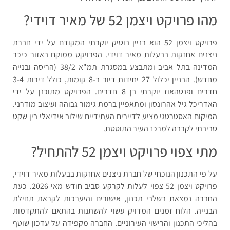
מהו פרויקט ויצמן 52 של מאיר דוידי?
פרויקט ויצמן 52 הוא בניין בוטיק יוקרתי המקודם על ידי חברת
ניצנים אחזקות בבעלות מאיר דוידי. הפרויקט ממוקם באזור כיכר
המדינה בתל אביב ומתבצע במסגרת תמ"א 38/2 (הריסה ובנייה
מחדש). הבניין יכלול 27 יחידות דיור ב-8 קומות, כולל דירות 3-4
חדרים ופנטהאוז יוקרתי בן 8 חדרים. הפרויקט מתוכנן על ידי
האדריכל גיל אהרונסון ומתאפיין ברמת גימור גבוהה ועיצוב מודרני.
המיקום האסטרטגי מציע לדיירים העתידיים שילוב אידיאלי בין שקט
סביבתי לקרבה למרכז העיר התוססת.
מתי צפוי פרויקט ויצמן 52 להתחיל?
על פי התכנון הנוכחי של חברת ניצנים אחזקות בבעלות מאיר דוידי,
פרויקט ויצמן 52 צפוי לעלות לקרקע סביב חודש מאי 2026. כעת
החברה נמצאת בשלבי תכנון, אישורים והיערכות לקראת תחילת
הבנייה. הלוח זמנים המדויק עשוי להשתנות בהתאם להתקדמות
בהליכי התכנון והרישוי העירוניים. החברה מקפידה על עדכון שוטף