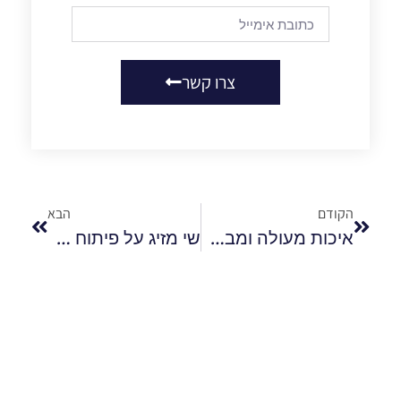
צרו קשר
הקודם
הבא
איכות מעולה ומבחר עשיר: למה לקוחות סופר ספיד אוסישקין חוזרים בכל פעם​
שי מזיג על פיתוח פרויקטי מגורים בפילה, אזור ההשקעות החם של לרנקה