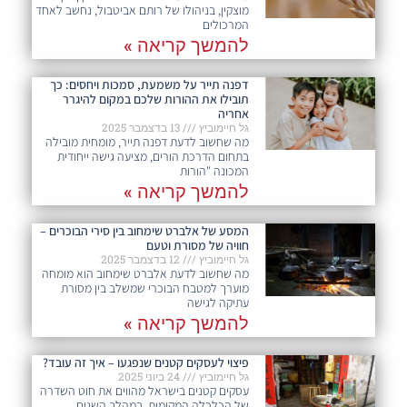
מוצקין, בניהולו של רותם אביטבול, נחשב לאחד
המרכולים
להמשך קריאה »
דפנה תייר על משמעת, סמכות ויחסים: כך
תובילו את ההורות שלכם במקום להיגרר
אחריה
גל חיימוביץ
13 בדצמבר 2025
מה שחשוב לדעת דפנה תייר, מומחית מובילה
בתחום הדרכת הורים, מציעה גישה ייחודית
המכונה "הורות
להמשך קריאה »
המסע של אלברט שימחוב בין סירי הבוכרים –
חוויה של מסורת וטעם
גל חיימוביץ
12 בדצמבר 2025
מה שחשוב לדעת אלברט שימחוב הוא מומחה
מוערך למטבח הבוכרי שמשלב בין מסורת
עתיקה לגישה
להמשך קריאה »
פיצוי לעסקים קטנים שנפגעו – איך זה עובד?
גל חיימוביץ
24 ביוני 2025
עסקים קטנים בישראל מהווים את חוט השדרה
של הכלכלה המקומית. במהלך השנים