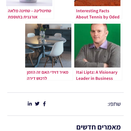
Interesting Facts
טחינולינה – טחינה מלאה
About Tennis by Oded
אורגנית בתוספת
Gold
ספירולינה
Itai Liptz: A Visionary
מאיר דוידי האם זה הזמן
Leader in Business
לרכוש דירה
and Innovation
שתפו:
מאמרים חדשים