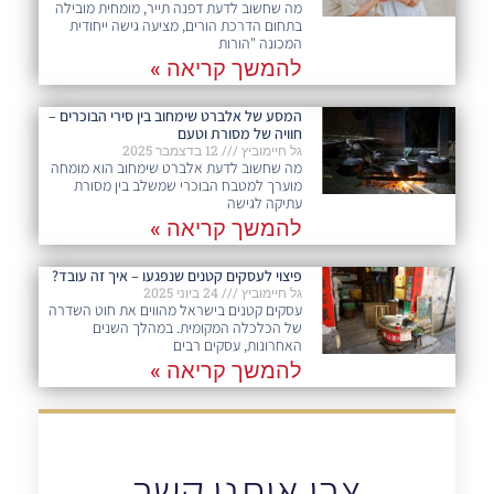
מה שחשוב לדעת דפנה תייר, מומחית מובילה
בתחום הדרכת הורים, מציעה גישה ייחודית
המכונה "הורות
להמשך קריאה »
המסע של אלברט שימחוב בין סירי הבוכרים –
חוויה של מסורת וטעם
גל חיימוביץ
12 בדצמבר 2025
מה שחשוב לדעת אלברט שימחוב הוא מומחה
מוערך למטבח הבוכרי שמשלב בין מסורת
עתיקה לגישה
להמשך קריאה »
פיצוי לעסקים קטנים שנפגעו – איך זה עובד?
גל חיימוביץ
24 ביוני 2025
עסקים קטנים בישראל מהווים את חוט השדרה
של הכלכלה המקומית. במהלך השנים
האחרונות, עסקים רבים
להמשך קריאה »
צרו איתנו קשר