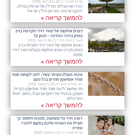
גל חיימוביץ
25 בפברואר 2026
הכירו את פעילות הנדל"ן של שי מזיג בפילה,
לרנקה שי מזיג הוא יזם נדל"ן ישראלי
להמשך קריאה »
ניצנים אחזקות של מאיר דוידי מקדמת בניין
בוטיק בכיכר המדינה – ויצמן 52
מאיר בנימין דוידי
14 בינואר 2026
ניצנים אחזקות של מאיר דוידי מקדמת בניין
בוטיק חברת ניצנים אחזקות בבעלות מאיר דוידי
חתמה
להמשך קריאה »
איכות מעולה ומבחר עשיר: למה לקוחות סופר
ספיד אוסישקין חוזרים בכל פעם​
רוני אהרון זיטון
23 בדצמבר 2025
מה שחשוב לדעת סופר ספיד אוסישקין בקריית
מוצקין, בניהולו של רותם אביטבול, נחשב לאחד
המרכולים
להמשך קריאה »
דפנה תייר על משמעת, סמכות ויחסים: כך
תובילו את ההורות שלכם במקום להיגרר
אחריה
גל חיימוביץ
13 בדצמבר 2025