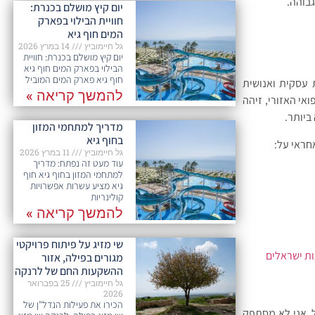
גבוהה.
יום קיץ מושלם בכנרת:
חוויית הבילוי בפארק
המים חוף גיא
גל חיימוביץ
14 במרץ 2026
יום קיץ מושלם בכנרת: חוויית
הבילוי בפארק המים חוף גיא
חוף גיא פארק המים המוביל
נה מאיר תשתית עסקית ואנושית
להמשך קריאה »
אי האזורי, זיהה
ביותר.
מדריך למתחמי המזון
בחוף גיא
אחראי על:
גל חיימוביץ
11 במרץ 2026
עוד מעט זה נפתח: מדריך
למתחמי המזון בחוף גיא חוף
גיא מציע עשרות אפשרויות
קולינריות
להמשך קריאה »
שי מזיג על פיתוח פרויקטי
ת ישראלים
מגורים בפילה, אזור
ההשקעות החם של לרנקה
גל חיימוביץ
25 בפברואר
2026
הכירו את פעילות הנדל"ן של
ל, אני לא מסתפק