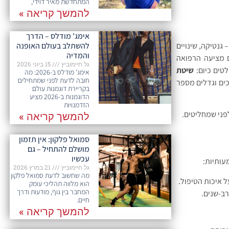
המתחדשת מאיר דוידי,
להמשך קריאה »
אימג' מודלס – הדרך
גנטיקה, שינויים
להשתלב בעולם האופנה
והמדיה
ם מציעה הרפואה
גל חיימוביץ
15 ביוני 2026
טים כיום:
שיטת
אימג' מודלס ב-2026: מה
חובה לדעת לפני שמתחילים
ים וגדלים מספר
בקריירת דוגמנות עולם
הדוגמנות ב-2026 מציע
הזדמנויות
פני שמחליטים.
להמשך קריאה »
סמואל פלקון: אין תזמון
מושלם להתחיל – גם
עכשיו
עותיות:
גל חיימוביץ
21 במרץ 2026
מה שחשוב לדעת סמואל פלקון
 איכות הטיפול.
הוא מלווה תהליכי עומק
המחבר בין גוף, מודעות ודרך
רב-שנים.
חיים.
להמשך קריאה »