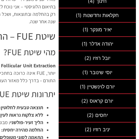
חינוך
(4)
בתיאום הלוגיסטי – אני נוכח
רק בהחלמה ובתוצאות, ושכל הש
חקלאות וחדשנות
(1)
שנה אחר שנה.
יאיר מונקר
(1)
שיטת FUE – ההליך הרפואי המתקדם שמשנה חיים
יהודה אדלר
(1)
מהי שיטת FUE?
יובל רוזיו
(2)
Follicular Unit Extraction
יוסי שינובר
(1)
יותר, FUE אינה כרוכ
התורם – בדרך כלל מאזור העור
יורם לוינשטיין
(1)
יתרונות שיטת FUE
יורם קראוס
(2)
תוצאה טבעית לחלוטין:
ללא צלקות נראות לעין:
יחסים
(2)
הליך זעיר-פולשני:
מבוצ
יניב רוזיו
(2)
החלמה מהירה יחסית:
ר
התאמה לסוגי מטופלים 