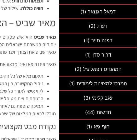
תוצאות מוכחות:
אלפי מ
חוויה כוללת:
שילוב של ט
דניאל הגנזאר
(1)
מאיר שביט – הא
דעות
(2)
מאיר שביט
דפנה תייר
(1)
ייחודית המשרתת ישראלים המגי
מאיר שביט את הצורך ויצר פתר
דרור סדן
(1)
מאיר אינו רופא ואינו מבצע את
המהנדס רפאל גיל
(2)
תיאום מלא של כל ההיבטי
ניהול התקשורת בין המטו
המרכז למצוינות לימודית
(1)
ליווי אישי לאורך כל שלב
זאב קלימי
(3)
הבטחת חוויית מטופל י
תמיכה שוטפת גם לאחר 
חדשות
(44)
תוכלו לראות המלצות של ישרא
נקודת מבט מקצועית
חוף גיא
(1)
מאיר שביט מסביר: "ישראלים ש