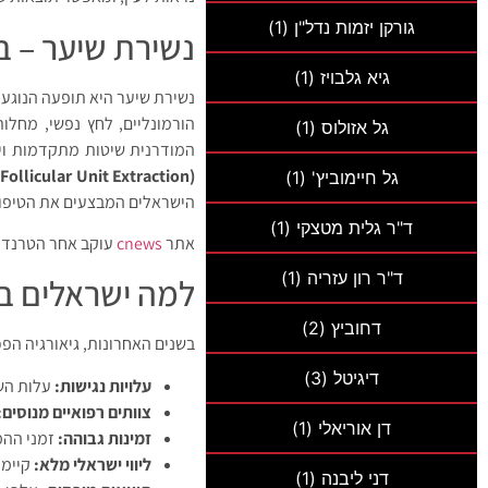
גורקן יזמות נדל"ן
(1)
נשירת שיער – ב
גיא גלבויז
(1)
נשירת שיער היא תופעה הנוגעת 
הורמונליים, לחץ נפשי, מחלו
גל אזולוס
(1)
המודרנית שיטות מתקדמות ויע
Follicular Unit Extraction)
גל חיימוביץ'
(1)
הישראלים המבצעים את הטיפול 
ד"ר גלית מטצקי
(1)
אתר
cnews
עוקב אחר הטרנד ה
ד"ר רון עזריה
(1)
למה ישראלים בו
דחוביץ
(2)
בשנים האחרונות, גיאורגיה הפ
דיגיטל
(3)
עלויות נגישות:
עלות השת
צוותים רפואיים מנוסים:
דן אוריאלי
(1)
זמינות גבוהה:
זמני ההמ
ליווי ישראלי מלא:
קיימת
דני ליבנה
(1)