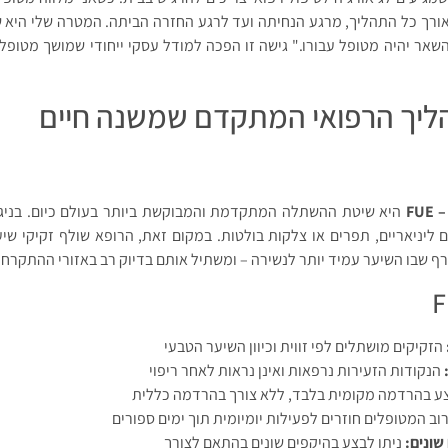
 לאורך כל התהליך, מרגע הנחיתה ועד לרגע החזרה הביתה. המטרה שלי היא
אר יהיה מטופל עבורו." גישה זו הפכה למודל עסקי ייחודי שמושך מטופלי
FUE – 
היא שיטת ההשתלה המתקדמת והמבוקשת ביותר בעולם כיום. בניגו
ה בחתכים ליניאריים, תפרים או צלקות בולטות. במקום זאת, הרופא שולף זקיקי ש
ף שבו השיער עמיד יותר לנשירה – ומשתיל אותם בדיוק רב באזורי ההתקרחו
הזקיקים מושתלים לפי זווית וכיוון השיער הטבעי
הנקודות הזעירות נרפאות ואינן נראות לאחר ריפוי
ע בהרדמה מקומית בלבד, ללא צורך בהרדמה כללית
וב המטופלים חוזרים לפעילות יומיומית תוך ימים ספורים
שונים:
ניתן לבצע בהיקפים שונים בהתאם לצורך