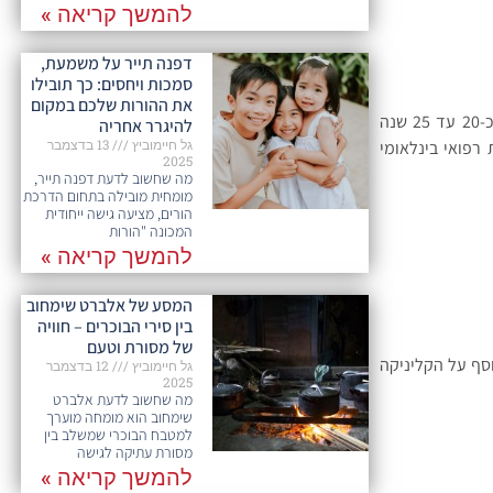
להמשך קריאה »
דפנה תייר על משמעת,
סמכות ויחסים: כך תובילו
את ההורות שלכם במקום
, רופא מומחה בתחום השתלות שיער עם ניסיון עשיר של כ-20 עד 25 שנה
להיגרר אחריה
גל חיימוביץ
13 בדצמבר
רפואי בינלאומי
2025
מה שחשוב לדעת דפנה תייר,
מומחית מובילה בתחום הדרכת
הורים, מציעה גישה ייחודית
המכונה "הורות
להמשך קריאה »
המסע של אלברט שימחוב
בין סירי הבוכרים – חוויה
של מסורת וטעם
דע נוסף על הקליניקה
גל חיימוביץ
12 בדצמבר
2025
מה שחשוב לדעת אלברט
שימחוב הוא מומחה מוערך
למטבח הבוכרי שמשלב בין
מסורת עתיקה לגישה
להמשך קריאה »