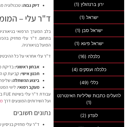
ירון ברנהולץ
(1)
דיוק גבוה:
טכנולוגיה מ
ד"ר עלי – המומ
ישראל
(1)
ישראל סבן
(1)
בלב המערך הרפואי בגיאורגי
בתחום. ד"ר עלי מחזיק בהכשר
ישראל פיגא
(1)
הפועל בגיאורגיה.
ד"ר עלי אחראי על כל ההיבטים
כלכלה
(16)
אבחון ראשוני:
בדיקת מצ
כלכלה ועסקים
(4)
תכנון אישי:
קביעת קו הש
ביצוע ההשתלה:
שליפת 
כללי
(49)
מעקב רפואי:
ליווי המט
עבו
להעלים כתבות שליליות האינטרנט
ועל השירותים המוצעים דרך
מכ
(1)
נתונים חשובים
לונדון
(2)
ד"ר עלי מחזיק בניסיון של כ-20 עד 25 שנה בתחום הש