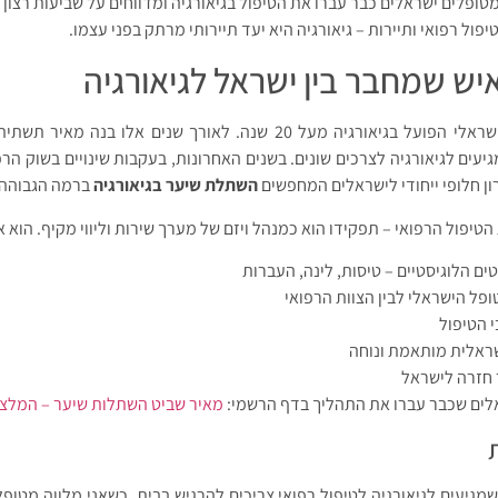
טופלים ישראלים כבר עברו את הטיפול בגיאורגיה ומדווחים על שביעות רצון 
יפול רפואי ותיירות – גיאורגיה היא יעד תיירותי מרתק בפני עצמו.
יש שמחבר בין ישראל לגיאורגיה
הוא איש עסקים ישראלי הפועל בגיאורגיה מעל 20 שנה. לאורך שנים אלו ב
עים לגיאורגיה לצרכים שונים. בשנים האחרונות, בעקבות שינויים בשוק הרפו
ון חלופי ייחודי לישראלים המחפשים
השתלת שיער בגיאורגיה
ברמה הגבוהה 
 הטיפול הרפואי – תפקידו הוא כמנהל ויזם של מערך שירות וליווי מקיף. הוא 
ם הלוגיסטיים – טיסות, לינה, העברות
פל הישראלי לבין הצוות הרפואי
י הטיפול
שראלית מותאמת ונוחה
חזרה לישראל
לים שכבר עברו את התהליך בדף הרשמי:
מאיר שביט השתלות שיער – המלצו
מגיעים לגיאורגיה לטיפול רפואי צריכים להרגיש בבית. כשאני מלווה מטופ