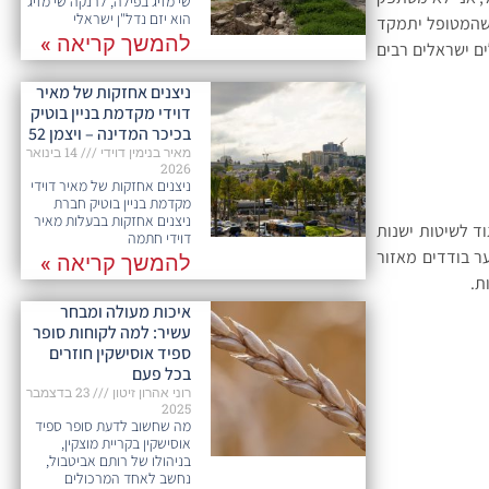
שי מזיג בפילה, לרנקה שי מזיג
הוא יזם נדל"ן ישראלי
 שהמטופל יתמקד
להמשך קריאה »
ם ישראלים רבים
ניצנים אחזקות של מאיר
דוידי מקדמת בניין בוטיק
בכיכר המדינה – ויצמן 52
מאיר בנימין דוידי
14 בינואר
2026
ניצנים אחזקות של מאיר דוידי
מקדמת בניין בוטיק חברת
ניצנים אחזקות בבעלות מאיר
ד לשיטות ישנות
דוידי חתמה
יער בודדים מאזור
להמשך קריאה »
ת.
איכות מעולה ומבחר
עשיר: למה לקוחות סופר
ספיד אוסישקין חוזרים
בכל פעם​
רוני אהרון זיטון
23 בדצמבר
2025
מה שחשוב לדעת סופר ספיד
אוסישקין בקריית מוצקין,
בניהולו של רותם אביטבול,
נחשב לאחד המרכולים