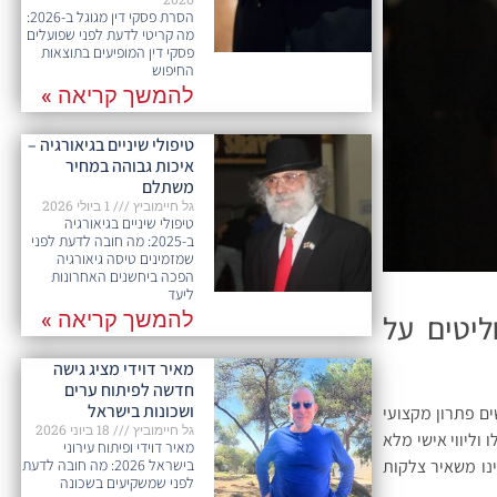
הסרת פסקי דין מגוגל ב-2026:
מה קריטי לדעת לפני שפועלים
פסקי דין המופיעים בתוצאות
החיפוש
להמשך קריאה »
טיפולי שיניים בגיאורגיה –
איכות גבוהה במחיר
משתלם
גל חיימוביץ
1 ביולי 2026
טיפולי שיניים בגיאורגיה
ב-2025: מה חובה לדעת לפני
שמזמינים טיסה גיאורגיה
הפכה ביחשנים האחרונות
ליעד
להמשך קריאה »
ני שמחליטים על
מאיר דוידי מציג גישה
חדשה לפיתוח ערים
ושכונות בישראל
 פתרון מקצועי
גל חיימוביץ
18 ביוני 2026
 וליווי אישי מלא
מאיר דוידי ופיתוח עירוני
בישראל 2026: מה חובה לדעת
תהליך FUE אינו כולל תפרים, אינו משאיר צלקות
לפני שמשקיעים בשכונה