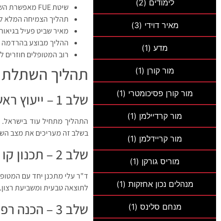
לימודים
(2)
שיטת FUE מאפשרת השתלה של בין 1,000 ל-5,000 זקיקים בהליך אחד, בהתאם לצורך
תהליך הצמיחה המלא לאחר ההש
מאיר דוידי
(3)
מאיר שביט פעיל בגיאור
ההליך מבוצע בהרדמה מ
מדע
(1)
רוב המטופלים חוזרים לפעילות יומיו
תהליך השתלת ה
מור קורן
(1)
מור קורן פסיכומטרי
(1)
שלב 1 – ייעוץ ראשוני
מור קרדיילמן
(1)
התהליך מתחיל עוד בישראל. המ
בשלב זה מעריכים את מצב השיע
מור קריידלמן
(1)
שלב 2 – תכנון קו השיער
מוריס גורקן
(1)
ד"ר עלי מתכנן יחד עם המטופל
מנהלים נכון אחזקות
(1)
לתוצאה טבעית ומשביעת רצון.
שלב 3 – הכנה רפואית ובדיקות בסיסיות
מנחם סלינס
(1)