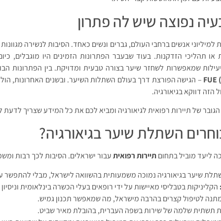
עיה נפוצה שיש לה פתרון
למיליוני אנשים ברחבי העולם, גברים ונשים כאחד. הסיבות לנשירה מגוונות – 
ת או תהליכי הזדקנות. בעוד שבעבר הפתרונות הזמינים היו מוגבלים, כיו
ילות שמאפשרות לשחזר שיער בצורה טבעית ומדויקת. בין הפתרונות הבול
FUE (
– הגישה הפורצת דרך בעולם השתלות השיער. ובשנים האחרונות, הולכ
הזה דווקא בגיאורגיה.
גובר של תיירות רפואית לגיאורגיה ומביא לכם את כל המידע שצריך לדעת ל
חרים השתלת שיער בגיאורגיה?
כה ליעד מוביל בתחום
תיירות רפואית
עבור ישראלים. הסיבות לכך רבות ומשמ
לת שיער בגיאורגיה נמוכה משמעותית בהשוואה לישראל, מבלי להתפשר על
הקליניקות בטבליסי מאיישות על ידי רופאים בעלי הכשרה בינלאומית וניסיון 
תנה לטיפול קצרים בהרבה מישראל, מה שמאפשר תכנון גמיש.
 תשתית שלמה של שירות בשפה העברית, בהובלת מאיר שביט.