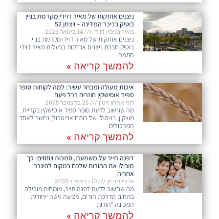
ניצנים אחזקות של מאיר דוידי מקדמת בניין
בוטיק בכיכר המדינה – ויצמן 52
מאיר בנימין דוידי
14 בינואר 2026
ניצנים אחזקות של מאיר דוידי מקדמת בניין
בוטיק חברת ניצנים אחזקות בבעלות מאיר דוידי
חתמה
להמשך קריאה »
איכות מעולה ומבחר עשיר: למה לקוחות סופר
ספיד אוסישקין חוזרים בכל פעם​
רוני אהרון זיטון
23 בדצמבר 2025
מה שחשוב לדעת סופר ספיד אוסישקין בקריית
מוצקין, בניהולו של רותם אביטבול, נחשב לאחד
המרכולים
להמשך קריאה »
דפנה תייר על משמעת, סמכות ויחסים: כך
תובילו את ההורות שלכם במקום להיגרר
אחריה
גל חיימוביץ
13 בדצמבר 2025
מה שחשוב לדעת דפנה תייר, מומחית מובילה
בתחום הדרכת הורים, מציעה גישה ייחודית
המכונה "הורות
להמשך קריאה »