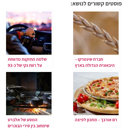
פוסטים קשורים לנושא:
חברת שינטרקו –
שלמה החזקות מדווחת
היבאונית הגדולה בארץ
על רווח נקי של כ-93
של גרגירי כוסמין
מיליון ש"ח
רם אורבך – מתכון לפיצה
המסע של אלברט
שימחוב בין סירי הבוכרים