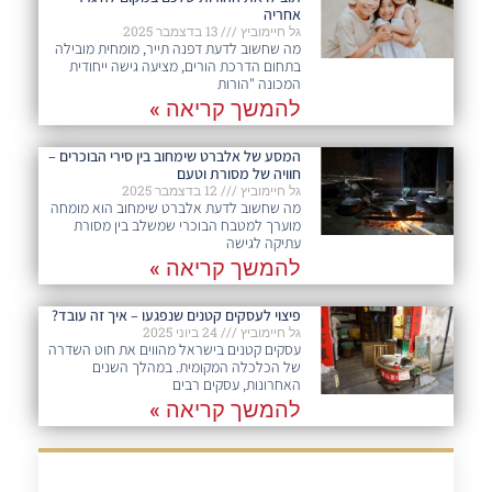
אחריה
גל חיימוביץ
13 בדצמבר 2025
מה שחשוב לדעת דפנה תייר, מומחית מובילה
בתחום הדרכת הורים, מציעה גישה ייחודית
המכונה "הורות
להמשך קריאה »
המסע של אלברט שימחוב בין סירי הבוכרים –
חוויה של מסורת וטעם
גל חיימוביץ
12 בדצמבר 2025
מה שחשוב לדעת אלברט שימחוב הוא מומחה
מוערך למטבח הבוכרי שמשלב בין מסורת
עתיקה לגישה
להמשך קריאה »
פיצוי לעסקים קטנים שנפגעו – איך זה עובד?
גל חיימוביץ
24 ביוני 2025
עסקים קטנים בישראל מהווים את חוט השדרה
של הכלכלה המקומית. במהלך השנים
האחרונות, עסקים רבים
להמשך קריאה »