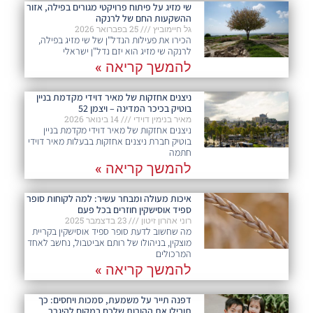
שי מזיג על פיתוח פרויקטי מגורים בפילה, אזור
ההשקעות החם של לרנקה
גל חיימוביץ
25 בפברואר 2026
הכירו את פעילות הנדל"ן של שי מזיג בפילה,
לרנקה שי מזיג הוא יזם נדל"ן ישראלי
להמשך קריאה »
ניצנים אחזקות של מאיר דוידי מקדמת בניין
בוטיק בכיכר המדינה – ויצמן 52
מאיר בנימין דוידי
14 בינואר 2026
ניצנים אחזקות של מאיר דוידי מקדמת בניין
בוטיק חברת ניצנים אחזקות בבעלות מאיר דוידי
חתמה
להמשך קריאה »
איכות מעולה ומבחר עשיר: למה לקוחות סופר
ספיד אוסישקין חוזרים בכל פעם​
רוני אהרון זיטון
23 בדצמבר 2025
מה שחשוב לדעת סופר ספיד אוסישקין בקריית
מוצקין, בניהולו של רותם אביטבול, נחשב לאחד
המרכולים
להמשך קריאה »
דפנה תייר על משמעת, סמכות ויחסים: כך
תובילו את ההורות שלכם במקום להיגרר