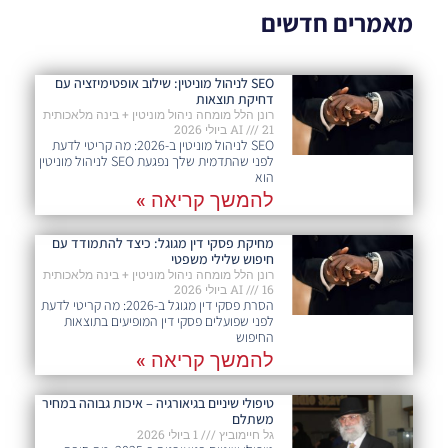
מאמרים חדשים
SEO לניהול מוניטין: שילוב אופטימיזציה עם
דחיקת תוצאות
רונן הלל מומחה ניהול מוניטין + בינה מלאכותית
21 ביולי 2026
AI
SEO לניהול מוניטין ב-2026: מה קריטי לדעת
לפני שהתדמית שלך נפגעת SEO לניהול מוניטין
הוא
להמשך קריאה »
מחיקת פסקי דין מגוגל: כיצד להתמודד עם
חיפוש שלילי משפטי
רונן הלל מומחה ניהול מוניטין + בינה מלאכותית
16 ביולי 2026
AI
הסרת פסקי דין מגוגל ב-2026: מה קריטי לדעת
לפני שפועלים פסקי דין המופיעים בתוצאות
החיפוש
להמשך קריאה »
טיפולי שיניים בגיאורגיה – איכות גבוהה במחיר
משתלם
גל חיימוביץ
1 ביולי 2026