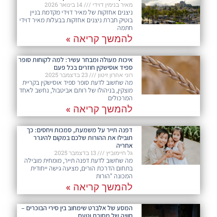
מאיר בנימין דוידי
14 בינואר 2026
ניצנים אחזקות של מאיר דוידי מקדמת בניין
בוטיק חברת ניצנים אחזקות בבעלות מאיר דוידי
חתמה
להמשך קריאה »
איכות מעולה ומבחר עשיר: למה לקוחות סופר
ספיד אוסישקין חוזרים בכל פעם​
רוני אהרון זיטון
23 בדצמבר 2025
מה שחשוב לדעת סופר ספיד אוסישקין בקריית
מוצקין, בניהולו של רותם אביטבול, נחשב לאחד
המרכולים
להמשך קריאה »
דפנה תייר על משמעת, סמכות ויחסים: כך
תובילו את ההורות שלכם במקום להיגרר
אחריה
גל חיימוביץ
13 בדצמבר 2025
מה שחשוב לדעת דפנה תייר, מומחית מובילה
בתחום הדרכת הורים, מציעה גישה ייחודית
המכונה "הורות
להמשך קריאה »
המסע של אלברט שימחוב בין סירי הבוכרים –
חוויה של מסורת וטעם