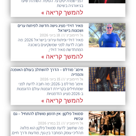
לפני שמחליטים על הטיפול השתלת שיער
בגיאורגיה בשיטת
להמשך קריאה »
מאיר דוידי מציג גישה חדשה לפיתוח ערים
ושכונות בישראל
גל חיימוביץ
18 ביוני 2026
מאיר דוידי ופיתוח עירוני בישראל 2026: מה
חובה לדעת לפני שמשקיעים בשכונה
המתחדשת מאיר דוידי,
להמשך קריאה »
אימג' מודלס – הדרך להשתלב בעולם האופנה
והמדיה
גל חיימוביץ
15 ביוני 2026
אימג' מודלס ב-2026: מה חובה לדעת לפני
שמתחילים בקריירת דוגמנות עולם הדוגמנות
ב-2026 מציע הזדמנויות
להמשך קריאה »
סמואל פלקון: אין תזמון מושלם להתחיל – גם
עכשיו
גל חיימוביץ
21 במרץ 2026
מה שחשוב לדעת סמואל פלקון הוא מלווה
תהליכי עומק המחבר בין גוף, מודעות ודרך חיים.