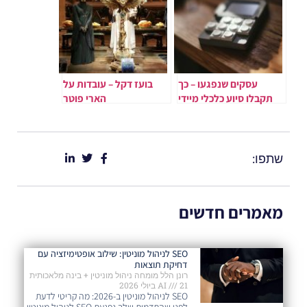
עסקים שנפגעו – כך
בועז דקל – עובדות על
תקבלו סיוע כלכלי מיידי
הארי פוטר
שתפו:
מאמרים חדשים
SEO לניהול מוניטין: שילוב אופטימיזציה עם
דחיקת תוצאות
רונן הלל מומחה ניהול מוניטין + בינה מלאכותית
21 ביולי 2026
AI
SEO לניהול מוניטין ב-2026: מה קריטי לדעת
לפני שהתדמית שלך נפגעת SEO לניהול מוניטין