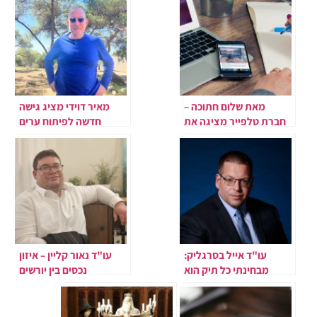
מאת שלום חתוכה –
מאיר דוידי מציג גישה
חברת טלפייר מציגה את
חדשה לפיתוח ערים
ALERTO
ושכונות בישראל
עו"ד אייל בסרגליק:
עו"ד נאור קליין – איזון
מבחינתי כל תיק הוא
נכסים בין יורשים
מאבק חיי