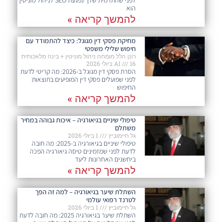
הוא
להמשך קריאה »
מחיקת פסקי דין מגוגל: כיצד להתמודד עם
חיפוש שלילי משפטי
רונן הלל מומחה ניהול מוניטין + בינה מלאכותית
16 ביולי 2026
AI
הסרת פסקי דין מגוגל ב-2026: מה קריטי לדעת
לפני שפועלים פסקי דין המופיעים בתוצאות
החיפוש
להמשך קריאה »
טיפולי שיניים בגיאורגיה – איכות גבוהה במחיר
משתלם
גל חיימוביץ
1 ביולי 2026
טיפולי שיניים בגיאורגיה ב-2025: מה חובה
לדעת לפני שמזמינים טיסה גיאורגיה הפכה
ביחשנים האחרונות ליעד
להמשך קריאה »
השתלת שיער בגיאורגיה – למה זה הפך
לטרנד רפואי עולמי
גל חיימוביץ
1 ביולי 2026
השתלת שיער בגיאורגיה 2025: מה חובה לדעת