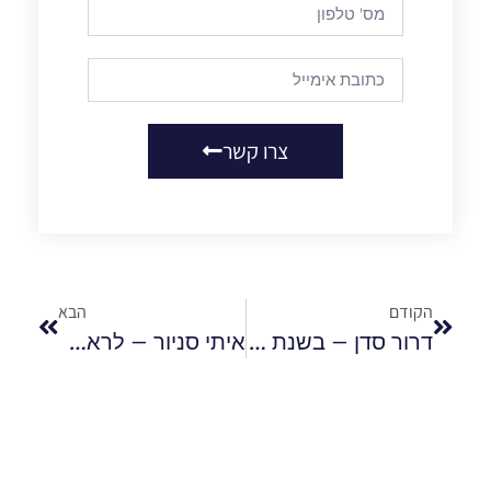
צרו קשר
הקודם
הבא
דרור סדן – בשנת 2018 הסתכמה הנסועה של כלי הרכב המנועיים בכ-61 מיליארד ק"מ
איתי סניור – לראשונה בישראל הכשרת קציני ציות