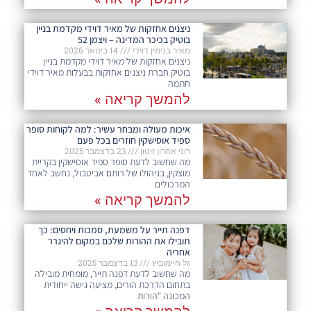
ניצנים אחזקות של מאיר דוידי מקדמת בניין
בוטיק בכיכר המדינה – ויצמן 52
מאיר בנימין דוידי
14 בינואר 2026
ניצנים אחזקות של מאיר דוידי מקדמת בניין
בוטיק חברת ניצנים אחזקות בבעלות מאיר דוידי
חתמה
להמשך קריאה »
איכות מעולה ומבחר עשיר: למה לקוחות סופר
ספיד אוסישקין חוזרים בכל פעם​
רוני אהרון זיטון
23 בדצמבר 2025
מה שחשוב לדעת סופר ספיד אוסישקין בקריית
מוצקין, בניהולו של רותם אביטבול, נחשב לאחד
המרכולים
להמשך קריאה »
דפנה תייר על משמעת, סמכות ויחסים: כך
תובילו את ההורות שלכם במקום להיגרר
אחריה
גל חיימוביץ
13 בדצמבר 2025
מה שחשוב לדעת דפנה תייר, מומחית מובילה
בתחום הדרכת הורים, מציעה גישה ייחודית
המכונה "הורות