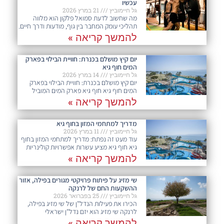
עכשיו
גל חיימוביץ
21 במרץ 2026
מה שחשוב לדעת סמואל פלקון הוא מלווה
תהליכי עומק המחבר בין גוף, מודעות ודרך חיים.
להמשך קריאה »
יום קיץ מושלם בכנרת: חוויית הבילוי בפארק
המים חוף גיא
גל חיימוביץ
14 במרץ 2026
יום קיץ מושלם בכנרת: חוויית הבילוי בפארק
המים חוף גיא חוף גיא פארק המים המוביל
להמשך קריאה »
מדריך למתחמי המזון בחוף גיא
גל חיימוביץ
11 במרץ 2026
עוד מעט זה נפתח: מדריך למתחמי המזון בחוף
גיא חוף גיא מציע עשרות אפשרויות קולינריות
להמשך קריאה »
שי מזיג על פיתוח פרויקטי מגורים בפילה, אזור
ההשקעות החם של לרנקה
גל חיימוביץ
25 בפברואר 2026
הכירו את פעילות הנדל"ן של שי מזיג בפילה,
לרנקה שי מזיג הוא יזם נדל"ן ישראלי
להמשך קריאה »