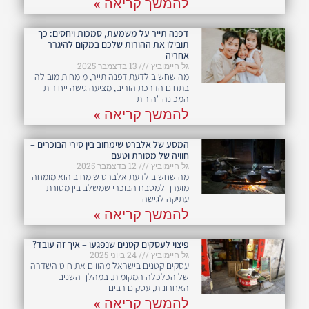
להמשך קריאה »
דפנה תייר על משמעת, סמכות ויחסים: כך
תובילו את ההורות שלכם במקום להיגרר
אחריה
גל חיימוביץ
13 בדצמבר 2025
מה שחשוב לדעת דפנה תייר, מומחית מובילה
בתחום הדרכת הורים, מציעה גישה ייחודית
המכונה "הורות
להמשך קריאה »
המסע של אלברט שימחוב בין סירי הבוכרים –
חוויה של מסורת וטעם
גל חיימוביץ
12 בדצמבר 2025
מה שחשוב לדעת אלברט שימחוב הוא מומחה
מוערך למטבח הבוכרי שמשלב בין מסורת
עתיקה לגישה
להמשך קריאה »
פיצוי לעסקים קטנים שנפגעו – איך זה עובד?
גל חיימוביץ
24 ביוני 2025
עסקים קטנים בישראל מהווים את חוט השדרה
של הכלכלה המקומית. במהלך השנים
האחרונות, עסקים רבים
להמשך קריאה »