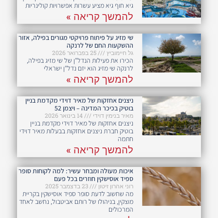
גיא חוף גיא מציע עשרות אפשרויות קולינריות
להמשך קריאה »
שי מזיג על פיתוח פרויקטי מגורים בפילה, אזור
ההשקעות החם של לרנקה
גל חיימוביץ
25 בפברואר 2026
הכירו את פעילות הנדל"ן של שי מזיג בפילה,
לרנקה שי מזיג הוא יזם נדל"ן ישראלי
להמשך קריאה »
ניצנים אחזקות של מאיר דוידי מקדמת בניין
בוטיק בכיכר המדינה – ויצמן 52
מאיר בנימין דוידי
14 בינואר 2026
ניצנים אחזקות של מאיר דוידי מקדמת בניין
בוטיק חברת ניצנים אחזקות בבעלות מאיר דוידי
חתמה
להמשך קריאה »
איכות מעולה ומבחר עשיר: למה לקוחות סופר
ספיד אוסישקין חוזרים בכל פעם​
רוני אהרון זיטון
23 בדצמבר 2025
מה שחשוב לדעת סופר ספיד אוסישקין בקריית
מוצקין, בניהולו של רותם אביטבול, נחשב לאחד
המרכולים