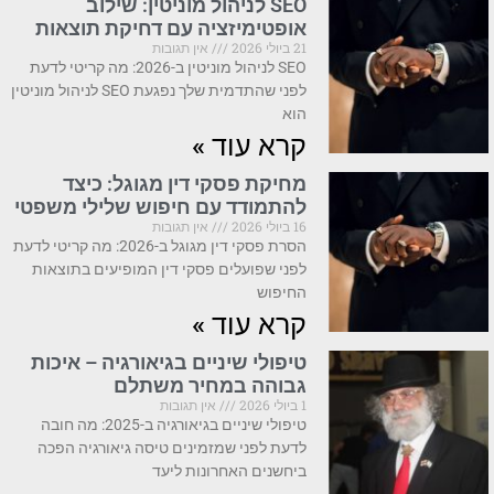
SEO לניהול מוניטין: שילוב
אופטימיזציה עם דחיקת תוצאות
21 ביולי 2026
אין תגובות
SEO לניהול מוניטין ב-2026: מה קריטי לדעת
לפני שהתדמית שלך נפגעת SEO לניהול מוניטין
הוא
קרא עוד »
מחיקת פסקי דין מגוגל: כיצד
להתמודד עם חיפוש שלילי משפטי
16 ביולי 2026
אין תגובות
הסרת פסקי דין מגוגל ב-2026: מה קריטי לדעת
לפני שפועלים פסקי דין המופיעים בתוצאות
החיפוש
קרא עוד »
טיפולי שיניים בגיאורגיה – איכות
גבוהה במחיר משתלם
1 ביולי 2026
אין תגובות
טיפולי שיניים בגיאורגיה ב-2025: מה חובה
לדעת לפני שמזמינים טיסה גיאורגיה הפכה
ביחשנים האחרונות ליעד