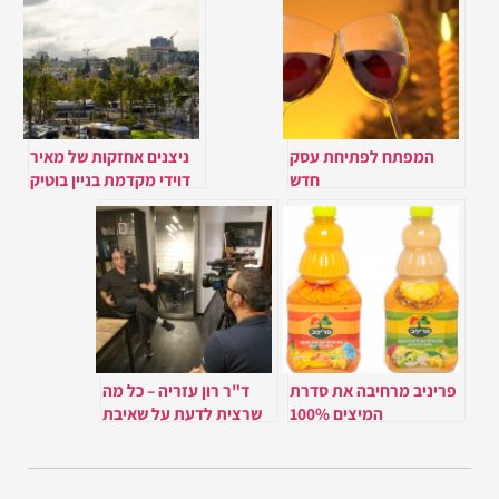
המפתח לפתיחת עסק
ניצנים אחזקות של מאיר
חדש
דוידי מקדמת בניין בוטיק
בכיכר המדינה – ויצמן 52
פריניב מרחיבה את סדרת
ד"ר רון עזריה – כל מה
המיצים 100%
שרצית לדעת על שאיבת
שומן