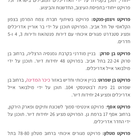
ייחודי, תוכן בקפידה על ידי האדריכלים המובילים בישראל וכל
פרויקט ייחודי בתפיסת העיצוב, החדשנות והביצוע.
פרויקט ויצמן-פנקס:
פרויקט בשיתוף חברת צמח המרמן בצפון
הקלאסי של תל אביב. הפרויקט תוכנן על ידי בר אוריין אדריכלים
ומציג סטנדרט מגורים איכותי עם דירות פנטהאוז ודירות 3, 4 ו-5
חדרים.
פרויקט בן סרוק
: בניין מודרני בקרבת גמנסיה הרצליה, ברחוב בן
סרוק 22-24 בתל אביב. בפרויקט 48 יחידות דיור. תוכנן על ידי
מילבואר אייל אדריכלים.
פרויקט בן שפרוט
: בניין איכותי וחדיש באזור
כיכר המדינה
, ברחוב בן
שפרוט 21 פינת ז'בוטינסקי 104. תוכן על ידי מילבואר אייל
אדריכלים ומציע 24 יחידות דיור.
פרויקט אסף
: פרויקט אינטימי סמוך לשכונת ותיקים ופארק הירקון,
ברחוב אסף 17 ברמת גן. הפרויקט מציע 26 יחידות דיור. תוכנן על
ידי החדר אדריכלים.
פרויקט מטלון:
פרויקט מגורים איכותי ברחוב מטלון 78-80 בתל