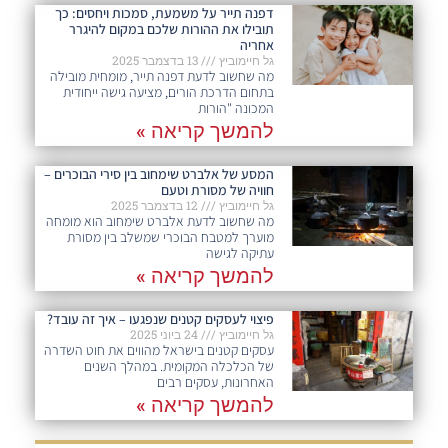
דפנה תייר על משמעת, סמכות ויחסים: כך
תובילו את ההורות שלכם במקום להיגרר
אחריה
גל חיימוביץ
13 בדצמבר 2025
מה שחשוב לדעת דפנה תייר, מומחית מובילה
בתחום הדרכת הורים, מציעה גישה ייחודית
המכונה "הורות
להמשך קריאה »
המסע של אלברט שימחוב בין סירי הבוכרים –
חוויה של מסורת וטעם
גל חיימוביץ
12 בדצמבר 2025
מה שחשוב לדעת אלברט שימחוב הוא מומחה
מוערך למטבח הבוכרי שמשלב בין מסורת
עתיקה לגישה
להמשך קריאה »
פיצוי לעסקים קטנים שנפגעו – איך זה עובד?
גל חיימוביץ
24 ביוני 2025
עסקים קטנים בישראל מהווים את חוט השדרה
של הכלכלה המקומית. במהלך השנים
האחרונות, עסקים רבים
להמשך קריאה »