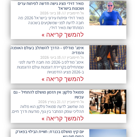
מאיר דוידי מציג גישה חדשה לפיתוח ערים
ושכונות בישראל
גל חיימוביץ
18 ביוני 2026
מאיר דוידי ופיתוח עירוני בישראל 2026: מה
חובה לדעת לפני שמשקיעים בשכונה
המתחדשת מאיר דוידי,
להמשך קריאה »
אימג' מודלס – הדרך להשתלב בעולם האופנה
והמדיה
גל חיימוביץ
15 ביוני 2026
אימג' מודלס ב-2026: מה חובה לדעת לפני
שמתחילים בקריירת דוגמנות עולם הדוגמנות
ב-2026 מציע הזדמנויות
להמשך קריאה »
סמואל פלקון: אין תזמון מושלם להתחיל – גם
עכשיו
גל חיימוביץ
21 במרץ 2026
מה שחשוב לדעת סמואל פלקון הוא מלווה
תהליכי עומק המחבר בין גוף, מודעות ודרך חיים.
להמשך קריאה »
יום קיץ מושלם בכנרת: חוויית הבילוי בפארק
המים חוף גיא