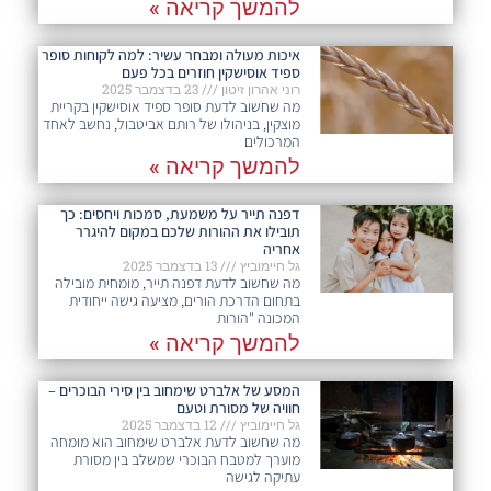
להמשך קריאה »
איכות מעולה ומבחר עשיר: למה לקוחות סופר
ספיד אוסישקין חוזרים בכל פעם​
רוני אהרון זיטון
23 בדצמבר 2025
מה שחשוב לדעת סופר ספיד אוסישקין בקריית
מוצקין, בניהולו של רותם אביטבול, נחשב לאחד
המרכולים
להמשך קריאה »
דפנה תייר על משמעת, סמכות ויחסים: כך
תובילו את ההורות שלכם במקום להיגרר
אחריה
גל חיימוביץ
13 בדצמבר 2025
מה שחשוב לדעת דפנה תייר, מומחית מובילה
בתחום הדרכת הורים, מציעה גישה ייחודית
המכונה "הורות
להמשך קריאה »
המסע של אלברט שימחוב בין סירי הבוכרים –
חוויה של מסורת וטעם
גל חיימוביץ
12 בדצמבר 2025
מה שחשוב לדעת אלברט שימחוב הוא מומחה
מוערך למטבח הבוכרי שמשלב בין מסורת
עתיקה לגישה