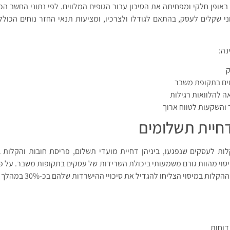
ופן חלקי ומפחיתה את הסיכון עבור הגופים המלווים. לפי נתוני החשב הכל
י שקלים לעסק, בהתאם לגודלו ולצרכיו, ומציעות תנאי החזר נוחים הכולל
נה:
ק
ים בתקופת משבר
ה להלוואות רגילות
 והשקעות לטווח ארוך
דחיית תשלומים
ות לעסקים שנפגעו, ביניהן דחיית מועדי תשלום, פריסת חובות והקלות בק
וי מהוות גורם משמעותי ביכולת השרידות של עסקים בתקופות משבר. על פי
במיסוי הצליחו להגדיל את סיכויי ההישרדות שלהם בכ-30% במהלך תקופות משבר.
דוחות