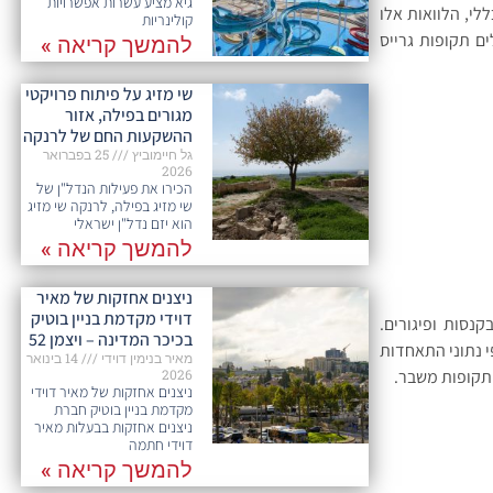
גיא מציע עשרות אפשרויות
לי, הלוואות אלו
קולינריות
ים תקופות גרייס
להמשך קריאה »
שי מזיג על פיתוח פרויקטי
מגורים בפילה, אזור
ההשקעות החם של לרנקה
גל חיימוביץ
25 בפברואר
2026
הכירו את פעילות הנדל"ן של
שי מזיג בפילה, לרנקה שי מזיג
הוא יזם נדל"ן ישראלי
להמשך קריאה »
ניצנים אחזקות של מאיר
דוידי מקדמת בניין בוטיק
נסות ופיגורים.
בכיכר המדינה – ויצמן 52
 נתוני התאחדות
מאיר בנימין דוידי
14 בינואר
2026
ניצנים אחזקות של מאיר דוידי
מקדמת בניין בוטיק חברת
ניצנים אחזקות בבעלות מאיר
דוידי חתמה
להמשך קריאה »