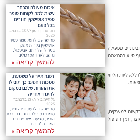
איכות מעולה ומבחר
עשיר: למה לקוחות סופר
ספיד אוסישקין חוזרים
בכל פעם​
רוני אהרון זיטון
23 בדצמבר
2025
מה שחשוב לדעת סופר ספיד
אוסישקין בקריית מוצקין,
ינוניים מפעילה
בניהולו של רותם אביטבול,
נחשב לאחד המרכולים
ואף סיוע בהתאמת
להמשך קריאה »
 הישרדותם ב-45% לעומת עסקים שפעלו ללא ליווי. הליווי
דפנה תייר על משמעת,
סמכות ויחסים: כך תובילו
צאות.
את ההורות שלכם במקום
להיגרר אחריה
גל חיימוביץ
13 בדצמבר
2025
מה שחשוב לדעת דפנה תייר,
בקשות למענקים,
מומחית מובילה בתחום הדרכת
צר, זמן הטיפול
הורים, מציעה גישה ייחודית
המכונה "הורות
להמשך קריאה »