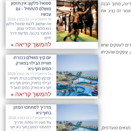
סמואל פלקון: אין תזמון
ינה, מתוך הבנה
מושלם להתחיל – גם
אמר זה נציג את
עכשיו
גל חיימוביץ
21 במרץ 2026
מה שחשוב לדעת סמואל פלקון
הוא מלווה תהליכי עומק
המחבר בין גוף, מודעות ודרך
חיים.
להמשך קריאה »
ים לעסקים שחוו
 עסקים שהוכיחו
יום קיץ מושלם בכנרת:
חוויית הבילוי בפארק
המים חוף גיא
גל חיימוביץ
14 במרץ 2026
יום קיץ מושלם בכנרת: חוויית
הבילוי בפארק המים חוף גיא
חוף גיא פארק המים המוביל
להמשך קריאה »
מדריך למתחמי המזון
בחוף גיא
גל חיימוביץ
11 במרץ 2026
עוד מעט זה נפתח: מדריך
למתחמי המזון בחוף גיא חוף
תנאים מועדפים,