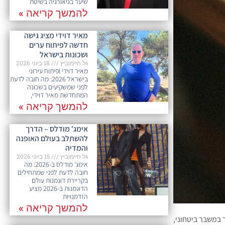
שיער בגיאורגיה בשיטת
להמשך קריאה »
מאיר דוידי מציג גישה
חדשה לפיתוח ערים
ושכונות בישראל
גל חיימוביץ
18 ביוני 2026
מאיר דוידי ופיתוח עירוני
בישראל 2026: מה חובה לדעת
לפני שמשקיעים בשכונה
המתחדשת מאיר דוידי,
להמשך קריאה »
אימג' מודלס – הדרך
להשתלב בעולם האופנה
והמדיה
גל חיימוביץ
15 ביוני 2026
אימג' מודלס ב-2026: מה
חובה לדעת לפני שמתחילים
בקריירת דוגמנות עולם
הדוגמנות ב-2026 מציע
הזדמנויות
להמשך קריאה »
במשבר ביטחוני,