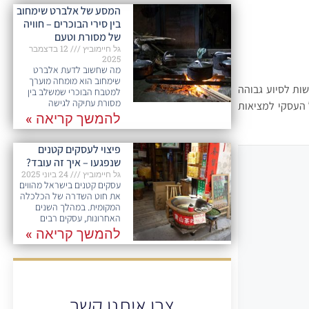
המסע של אלברט שימחוב
בין סירי הבוכרים – חוויה
של מסורת וטעם
גל חיימוביץ
12 בדצמבר
2025
מה שחשוב לדעת אלברט
שימחוב הוא מומחה מוערך
ות לסיוע גבוהה
למטבח הבוכרי שמשלב בין
מסורת עתיקה לגישה
העסקי למציאות
להמשך קריאה »
פיצוי לעסקים קטנים
שנפגעו – איך זה עובד?
גל חיימוביץ
24 ביוני 2025
עסקים קטנים בישראל מהווים
את חוט השדרה של הכלכלה
המקומית. במהלך השנים
האחרונות, עסקים רבים
להמשך קריאה »
צרו איתנו קשר