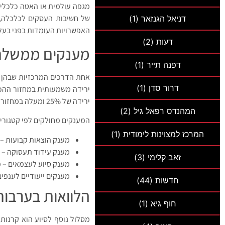
מגפה עולמית או האטה כלכלית
של חשיבות העסקים לכלכלה, מ
דניאל הגנזאר
(1)
האפשרויות העומדות בפני בעל
דעות
(2)
מענקים ממשלתי
דפנה תייר
(1)
אחת הדרכים המרכזיות שבהן ה
דרור סדן
(1)
ירידה משמעותית במחזור ההכנ
ירידה של 25% ומעלה במחזור העסקי עשויים להיות זכאים למענקים בהתאם לגודל העסק והיקף הפגיעה.
המהנדס רפאל גיל
(2)
המענקים מחולקים לפי קטגוריו
המרכז למצוינות לימודית
(1)
מענק הוצאות קבועות – 
מענק עידוד תעסוקה – ל
זאב קלימי
(3)
מענק סיוע לעצמאים – מ
מענקים ייעודיים לענפים
חדשות
(44)
הלוואות בערבות
חוף גיא
(1)
מסלול נוסף לסיוע הוא קרנות