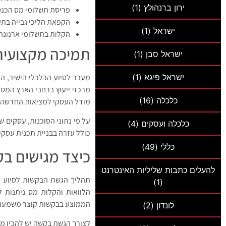
ירון ברנהולץ
(1)
פריסת תשלומי מס הכנ
הקפאת הליכי גבייה בת
ישראל
(1)
הקלות בתשלומי ארנונה ו
תמיכה מקצועית 
ישראל סבן
(1)
ישראל פיגא
(1)
מעבר לסיוע הכלכלי הישיר, ה
מרכזי ייעוץ ברחבי הארץ המספ
כלכלה
(16)
מודל העסקי למציאות החדשה.
כלכלה ועסקים
(4)
כולל עזרה בבניית תכנית עסקי
כללי
(49)
כיצד מגישים בק
להעלים כתבות שליליות האינטרנט
תהליך הגשת הבקשות לסיוע ה
(1)
הלוואות והקלות מס ניתנות ל
הממוצע בבקשות קוצר משמעותי
לונדון
(2)
לצורך הגשת בקשה יש להכין מ