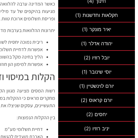
חינוך
(4)
כאשר המדינה ערבה להלוואה בא
מגיעות בהיקפים של עד מיליונ
חקלאות וחדשנות
(1)
ופריסת תשלומים ארוכת טווח.
יאיר מונקר
(1)
יתרונות ההלוואות בערבות מדי
ריבית נמוכה יחסית לשו
יהודה אדלר
(1)
אפשרות לדחיית תשלומ
הליך בחינה מקל בהשווא
יובל רוזיו
(2)
אפשרות למימון הון חוזר
יוסי שינובר
(1)
הקלות במיסוי ו
יורם לוינשטיין
(1)
רשות המסים מציעה מגוון הקל
מחקרים מראים כי ההקלות במיס
יורם קראוס
(2)
התעשיינים, עסקים שניצלו את ההקלות 
יחסים
(2)
בין ההקלות הנפוצות:
יניב רוזיו
(2)
דחיית תשלומי מע"מ
הארכת מועדים להגשת 