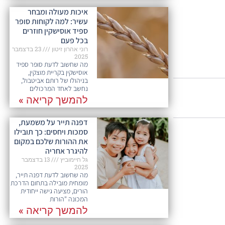
איכות מעולה ומבחר
עשיר: למה לקוחות סופר
ספיד אוסישקין חוזרים
בכל פעם​
רוני אהרון זיטון
23 בדצמבר
2025
מה שחשוב לדעת סופר ספיד
אוסישקין בקריית מוצקין,
בניהולו של רותם אביטבול,
נחשב לאחד המרכולים
להמשך קריאה »
דפנה תייר על משמעת,
סמכות ויחסים: כך תובילו
את ההורות שלכם במקום
להיגרר אחריה
גל חיימוביץ
13 בדצמבר
2025
מה שחשוב לדעת דפנה תייר,
מומחית מובילה בתחום הדרכת
הורים, מציעה גישה ייחודית
המכונה "הורות
להמשך קריאה »