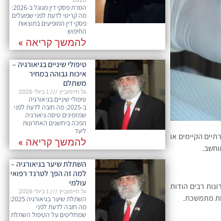
הסרת פסקי דין מגוגל ב-2026:
מה קריטי לדעת לפני שפועלים
פסקי דין המופיעים בתוצאות
החיפוש
להמשך קריאה »
טיפולי שיניים בגיאורגיה –
איכות גבוהה במחיר
משתלם
גל חיימוביץ
1 ביולי 2026
טיפולי שיניים בגיאורגיה
ב-2025: מה חובה לדעת לפני
שמזמינים טיסה גיאורגיה
הפכה ביחשנים האחרונות
ליעד
תיים הקיימים או
להמשך קריאה »
וחשב.
השתלת שיער בגיאורגיה –
למה זה הפך לטרנד רפואי
עולמי
נות רבים הודות
גל חיימוביץ
1 ביולי 2026
חות מתמשכת.
השתלת שיער בגיאורגיה 2025:
מה חובה לדעת לפני
שמחליטים על הטיפול השתלת