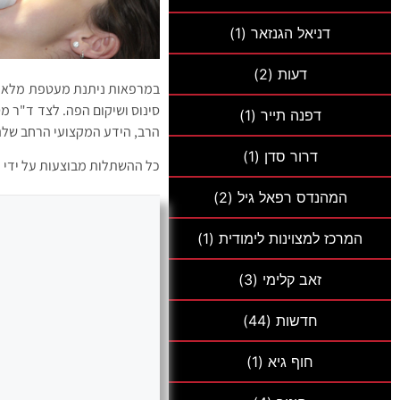
דניאל הגנזאר
(1)
דעות
(2)
במרפאות ניתנת מעטפת מלאה ש
סינוס ושיקום הפה. לצד ד"ר מט
דפנה תייר
(1)
הרב, הידע המקצועי הרחב שלהם
דרור סדן
(1)
כל ההשתלות מבוצעות על ידי מ
המהנדס רפאל גיל
(2)
המרכז למצוינות לימודית
(1)
זאב קלימי
(3)
חדשות
(44)
חוף גיא
(1)