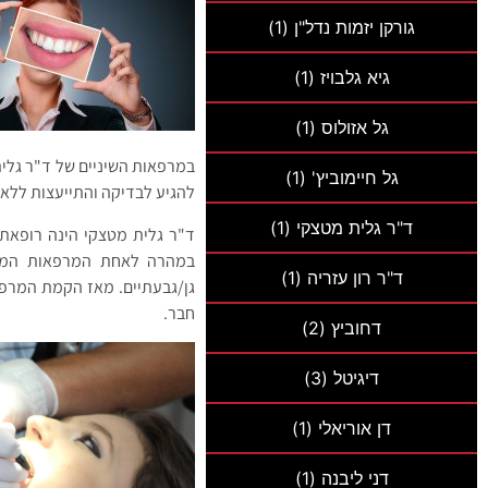
גורקן יזמות נדל"ן
(1)
גיא גלבויז
(1)
גל אזולוס
(1)
במרפאות השיניים של ד"ר גלי
גל חיימוביץ'
(1)
להגיע לבדיקה והתייעצות ללא ע
ד"ר גלית מטצקי
(1)
ד"ר רון עזריה
(1)
גן/גבעתיים. מאז הקמת המרפא
חבר.
דחוביץ
(2)
דיגיטל
(3)
דן אוריאלי
(1)
דני ליבנה
(1)