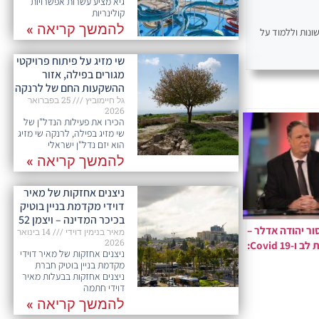
גיא מציע עשרות אפשרויות
קולינריות
להמשך קריאה »
ונות וללמוד על
שי מזיג על פיתוח פרויקטי
מגורים בפילה, אזור
ההשקעות החם של לרנקה
גל חיימוביץ
25 בפברואר
2026
הכירו את פעילות הנדל"ן של
שי מזיג בפילה, לרנקה שי מזיג
הוא יזם נדל"ן ישראלי
להמשך קריאה »
ניצנים אחזקות של מאיר
דוידי מקדמת בניין בוטיק
בכיכר המדינה – ויצמן 52
ור יהודה אדלר –
מאיר בנימין דוידי
14 בינואר
2026
מחלות לב ו-Covid 19:
ניצנים אחזקות של מאיר דוידי
מה שחשוב לדעת
מקדמת בניין בוטיק חברת
ניצנים אחזקות בבעלות מאיר
דוידי חתמה
להמשך קריאה »