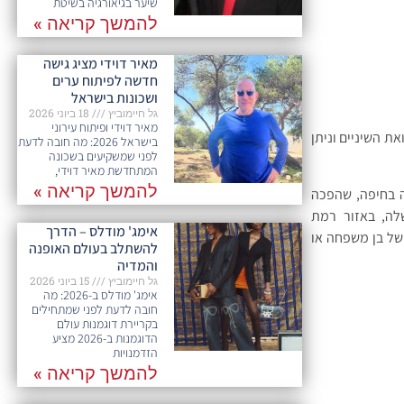
שיער בגיאורגיה בשיטת
להמשך קריאה »
מאיר דוידי מציג גישה
חדשה לפיתוח ערים
ושכונות בישראל
גל חיימוביץ
18 ביוני 2026
מאיר דוידי ופיתוח עירוני
 השיניים וניתן
בישראל 2026: מה חובה לדעת
לפני שמשקיעים בשכונה
המתחדשת מאיר דוידי,
להמשך קריאה »
המרפאה הראשונה שלה בחיפה, שהפכה
אה השנייה שלה, באזור רמת
אימג' מודלס – הדרך
של בן משפחה או
להשתלב בעולם האופנה
והמדיה
גל חיימוביץ
15 ביוני 2026
אימג' מודלס ב-2026: מה
חובה לדעת לפני שמתחילים
בקריירת דוגמנות עולם
הדוגמנות ב-2026 מציע
הזדמנויות
להמשך קריאה »