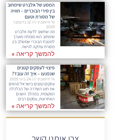
המסע של אלברט שימחוב
בין סירי הבוכרים – חוויה
של מסורת וטעם
גל חיימוביץ
12 בדצמבר
2025
מה שחשוב לדעת אלברט
שימחוב הוא מומחה מוערך
למטבח הבוכרי שמשלב בין
מסורת עתיקה לגישה
להמשך קריאה »
פיצוי לעסקים קטנים
שנפגעו – איך זה עובד?
גל חיימוביץ
24 ביוני 2025
עסקים קטנים בישראל מהווים
את חוט השדרה של הכלכלה
המקומית. במהלך השנים
האחרונות, עסקים רבים
להמשך קריאה »
צרו איתנו קשר