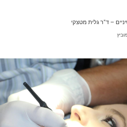
יים – ד"ר גלית מטצקי
מוביץ