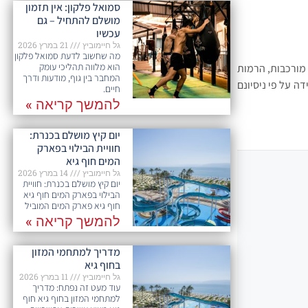
סמואל פלקון: אין תזמון
מושלם להתחיל – גם
עכשיו
גל חיימוביץ
21 במרץ 2026
מה שחשוב לדעת סמואל פלקון
הוא מלווה תהליכי עומק
מורכבות, הרמות
המחבר בין גוף, מודעות ודרך
ה על פי ניסיונם
חיים.
להמשך קריאה »
יום קיץ מושלם בכנרת:
חוויית הבילוי בפארק
המים חוף גיא
גל חיימוביץ
14 במרץ 2026
יום קיץ מושלם בכנרת: חוויית
הבילוי בפארק המים חוף גיא
חוף גיא פארק המים המוביל
להמשך קריאה »
מדריך למתחמי המזון
בחוף גיא
גל חיימוביץ
11 במרץ 2026
עוד מעט זה נפתח: מדריך
למתחמי המזון בחוף גיא חוף