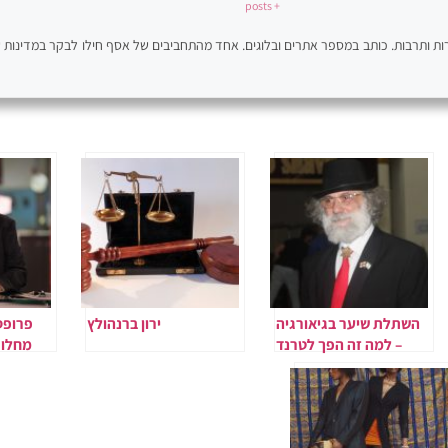
+ posts
ירות ותרבות. כותב במספר אתרים ובלוגים. אחד מהתחביבים של אסף חילו לבקר במדינות ש
השתלת שיער בגיאורגיה
ירון ברנהולץ
פרופס
– למה זה הפך לטרנד
רפואי עולמי
הנה 