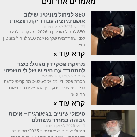
מאמרים אחרונים
SEO לניהול מוניטין: שילוב
אופטימיזציה עם דחיקת תוצאות
21 ביולי 2026
אין תגובות
SEO לניהול מוניטין ב-2026: מה קריטי לדעת
לפני שהתדמית שלך נפגעת SEO לניהול מוניטין
הוא
קרא עוד »
מחיקת פסקי דין מגוגל: כיצד
להתמודד עם חיפוש שלילי משפטי
16 ביולי 2026
אין תגובות
הסרת פסקי דין מגוגל ב-2026: מה קריטי לדעת
לפני שפועלים פסקי דין המופיעים בתוצאות
החיפוש
קרא עוד »
טיפולי שיניים בגיאורגיה – איכות
גבוהה במחיר משתלם
1 ביולי 2026
אין תגובות
טיפולי שיניים בגיאורגיה ב-2025: מה חובה