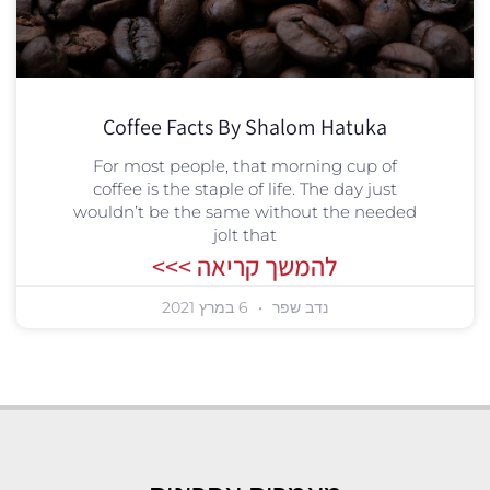
Coffee Facts By Shalom Hatuka
For most people, that morning cup of
coffee is the staple of life. The day just
wouldn’t be the same without the needed
jolt that
להמשך קריאה >>>
נדב שפר
6 במרץ 2021