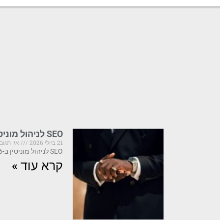
SEO לניהול מוניטין: שילוב אופטימיזציה עם דחיקת תוצאות
21 ביולי 2026
אין תגוב
SEO לניהול מוניטין ב-2026: מה קריטי לדעת לפני שהתדמית שלך נפגעת SEO לניהול מוניטין הוא
קרא עוד »