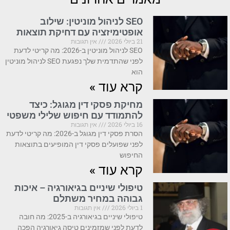
SEO לניהול מוניטין: שילוב
אופטימיזציה עם דחיקת תוצאות
21 ביולי 2026
אין תגובות
SEO לניהול מוניטין ב-2026: מה קריטי לדעת
לפני שהתדמית שלך נפגעת SEO לניהול מוניטין
הוא
קרא עוד »
מחיקת פסקי דין מגוגל: כיצד
להתמודד עם חיפוש שלילי משפטי
16 ביולי 2026
אין תגובות
הסרת פסקי דין מגוגל ב-2026: מה קריטי לדעת
לפני שפועלים פסקי דין המופיעים בתוצאות
החיפוש
קרא עוד »
טיפולי שיניים בגיאורגיה – איכות
גבוהה במחיר משתלם
1 ביולי 2026
אין תגובות
טיפולי שיניים בגיאורגיה ב-2025: מה חובה
לדעת לפני שמזמינים טיסה גיאורגיה הפכה