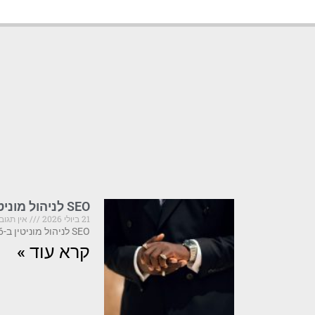
SEO לניהול מוניטין: שילוב אופטימיזציה עם דחיקת תוצאות
21 ביולי 2026
אין תגוב
SEO לניהול מוניטין ב-2026: מה קריטי לדעת לפני שהתדמית שלך נפגעת SEO לניהול מוניטין הוא
קרא עוד »