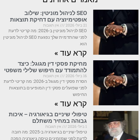
SEO לניהול מוניטין: שילוב
אופטימיזציה עם דחיקת תוצאות
21 ביולי 2026
אין תגובות
SEO לניהול מוניטין ב-2026: מה קריטי לדעת
לפני שהתדמית שלך נפגעת SEO לניהול מוניטין
הוא
קרא עוד »
מחיקת פסקי דין מגוגל: כיצד
להתמודד עם חיפוש שלילי משפטי
16 ביולי 2026
אין תגובות
הסרת פסקי דין מגוגל ב-2026: מה קריטי לדעת
לפני שפועלים פסקי דין המופיעים בתוצאות
החיפוש
קרא עוד »
טיפולי שיניים בגיאורגיה – איכות
גבוהה במחיר משתלם
1 ביולי 2026
אין תגובות
טיפולי שיניים בגיאורגיה ב-2025: מה חובה
לדעת לפני שמזמינים טיסה גיאורגיה הפכה