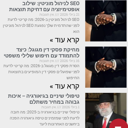
SEO לניהול מוניטין: שילוב
אופטימיזציה עם דחיקת תוצאות
21 ביולי 2026
אין תגובות
SEO לניהול מוניטין ב-2026: מה קריטי לדעת
לפני שהתדמית שלך נפגעת SEO לניהול מוניטין
הוא
קרא עוד »
מחיקת פסקי דין מגוגל: כיצד
להתמודד עם חיפוש שלילי משפטי
16 ביולי 2026
אין תגובות
הסרת פסקי דין מגוגל ב-2026: מה קריטי לדעת
לפני שפועלים פסקי דין המופיעים בתוצאות
החיפוש
קרא עוד »
טיפולי שיניים בגיאורגיה – איכות
גבוהה במחיר משתלם
1 ביולי 2026
אין תגובות
טיפולי שיניים בגיאורגיה ב-2025: מה חובה
לדעת לפני שמזמינים טיסה גיאורגיה הפכה
ביחשנים האחרונות ליעד