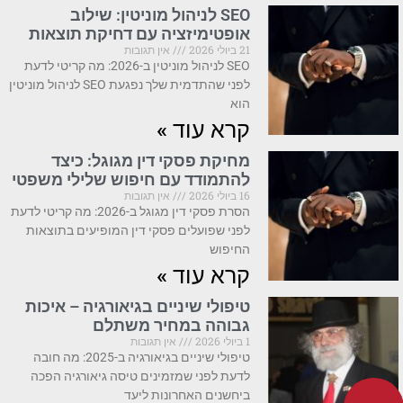
SEO לניהול מוניטין: שילוב
אופטימיזציה עם דחיקת תוצאות
21 ביולי 2026
אין תגובות
SEO לניהול מוניטין ב-2026: מה קריטי לדעת
לפני שהתדמית שלך נפגעת SEO לניהול מוניטין
הוא
קרא עוד »
מחיקת פסקי דין מגוגל: כיצד
להתמודד עם חיפוש שלילי משפטי
16 ביולי 2026
אין תגובות
הסרת פסקי דין מגוגל ב-2026: מה קריטי לדעת
לפני שפועלים פסקי דין המופיעים בתוצאות
החיפוש
קרא עוד »
טיפולי שיניים בגיאורגיה – איכות
גבוהה במחיר משתלם
1 ביולי 2026
אין תגובות
טיפולי שיניים בגיאורגיה ב-2025: מה חובה
לדעת לפני שמזמינים טיסה גיאורגיה הפכה
ביחשנים האחרונות ליעד