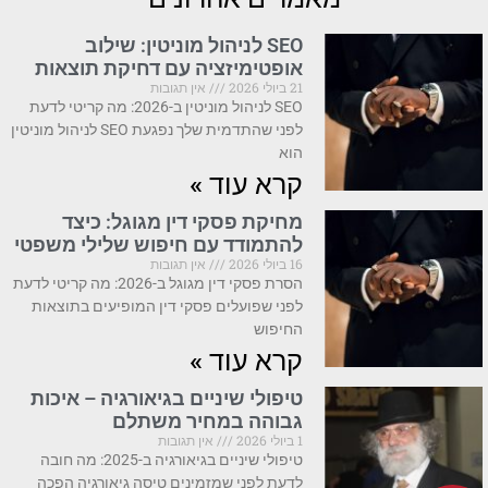
SEO לניהול מוניטין: שילוב
אופטימיזציה עם דחיקת תוצאות
21 ביולי 2026
אין תגובות
SEO לניהול מוניטין ב-2026: מה קריטי לדעת
לפני שהתדמית שלך נפגעת SEO לניהול מוניטין
הוא
קרא עוד »
מחיקת פסקי דין מגוגל: כיצד
להתמודד עם חיפוש שלילי משפטי
16 ביולי 2026
אין תגובות
הסרת פסקי דין מגוגל ב-2026: מה קריטי לדעת
לפני שפועלים פסקי דין המופיעים בתוצאות
החיפוש
קרא עוד »
טיפולי שיניים בגיאורגיה – איכות
גבוהה במחיר משתלם
1 ביולי 2026
אין תגובות
טיפולי שיניים בגיאורגיה ב-2025: מה חובה
לדעת לפני שמזמינים טיסה גיאורגיה הפכה