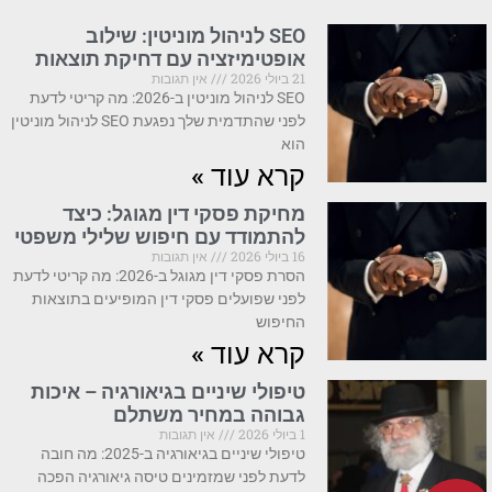
SEO לניהול מוניטין: שילוב
אופטימיזציה עם דחיקת תוצאות
21 ביולי 2026
אין תגובות
SEO לניהול מוניטין ב-2026: מה קריטי לדעת
לפני שהתדמית שלך נפגעת SEO לניהול מוניטין
הוא
קרא עוד »
מחיקת פסקי דין מגוגל: כיצד
להתמודד עם חיפוש שלילי משפטי
16 ביולי 2026
אין תגובות
הסרת פסקי דין מגוגל ב-2026: מה קריטי לדעת
לפני שפועלים פסקי דין המופיעים בתוצאות
החיפוש
קרא עוד »
טיפולי שיניים בגיאורגיה – איכות
גבוהה במחיר משתלם
1 ביולי 2026
אין תגובות
טיפולי שיניים בגיאורגיה ב-2025: מה חובה
לדעת לפני שמזמינים טיסה גיאורגיה הפכה