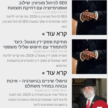
SEO לניהול מוניטין: שילוב
אופטימיזציה עם דחיקת תוצאות
21 ביולי 2026
אין תגובות
SEO לניהול מוניטין ב-2026: מה קריטי לדעת
לפני שהתדמית שלך נפגעת SEO לניהול מוניטין
הוא
קרא עוד »
מחיקת פסקי דין מגוגל: כיצד
להתמודד עם חיפוש שלילי משפטי
16 ביולי 2026
אין תגובות
הסרת פסקי דין מגוגל ב-2026: מה קריטי לדעת
לפני שפועלים פסקי דין המופיעים בתוצאות
החיפוש
קרא עוד »
טיפולי שיניים בגיאורגיה – איכות
גבוהה במחיר משתלם
1 ביולי 2026
אין תגובות
טיפולי שיניים בגיאורגיה ב-2025: מה חובה
לדעת לפני שמזמינים טיסה גיאורגיה הפכה
ביחשנים האחרונות ליעד