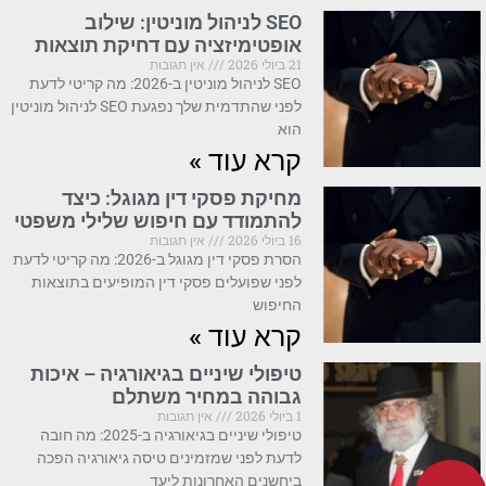
SEO לניהול מוניטין: שילוב
אופטימיזציה עם דחיקת תוצאות
21 ביולי 2026
אין תגובות
SEO לניהול מוניטין ב-2026: מה קריטי לדעת
לפני שהתדמית שלך נפגעת SEO לניהול מוניטין
הוא
קרא עוד »
מחיקת פסקי דין מגוגל: כיצד
להתמודד עם חיפוש שלילי משפטי
16 ביולי 2026
אין תגובות
הסרת פסקי דין מגוגל ב-2026: מה קריטי לדעת
לפני שפועלים פסקי דין המופיעים בתוצאות
החיפוש
קרא עוד »
טיפולי שיניים בגיאורגיה – איכות
גבוהה במחיר משתלם
1 ביולי 2026
אין תגובות
טיפולי שיניים בגיאורגיה ב-2025: מה חובה
לדעת לפני שמזמינים טיסה גיאורגיה הפכה
ביחשנים האחרונות ליעד