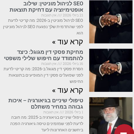
SEO לניהול מוניטין: שילוב
אופטימיזציה עם דחיקת תוצאות
21 ביולי 2026
אין תגובות
SEO לניהול מוניטין ב-2026: מה קריטי לדעת
לפני שהתדמית שלך נפגעת SEO לניהול מוניטין
הוא
קרא עוד »
מחיקת פסקי דין מגוגל: כיצד
להתמודד עם חיפוש שלילי משפטי
16 ביולי 2026
אין תגובות
הסרת פסקי דין מגוגל ב-2026: מה קריטי לדעת
לפני שפועלים פסקי דין המופיעים בתוצאות
החיפוש
קרא עוד »
טיפולי שיניים בגיאורגיה – איכות
גבוהה במחיר משתלם
1 ביולי 2026
אין תגובות
טיפולי שיניים בגיאורגיה ב-2025: מה חובה
לדעת לפני שמזמינים טיסה גיאורגיה הפכה
ביחשנים האחרונות ליעד