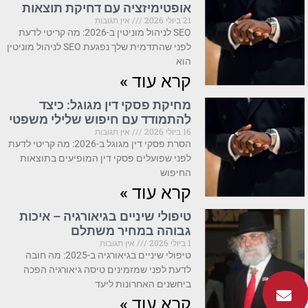
אופטימיזציה עם דחיקת תוצאות
21 ביולי 2026
אין תגובות
SEO לניהול מוניטין ב-2026: מה קריטי לדעת
לפני שהתדמית שלך נפגעת SEO לניהול מוניטין
הוא
קרא עוד »
מחיקת פסקי דין מגוגל: כיצד
להתמודד עם חיפוש שלילי משפטי
16 ביולי 2026
אין תגובות
הסרת פסקי דין מגוגל ב-2026: מה קריטי לדעת
לפני שפועלים פסקי דין המופיעים בתוצאות
החיפוש
קרא עוד »
טיפולי שיניים בגיאורגיה – איכות
גבוהה במחיר משתלם
1 ביולי 2026
אין תגובות
טיפולי שיניים בגיאורגיה ב-2025: מה חובה
לדעת לפני שמזמינים טיסה גיאורגיה הפכה
ביחשנים האחרונות ליעד
קרא עוד »