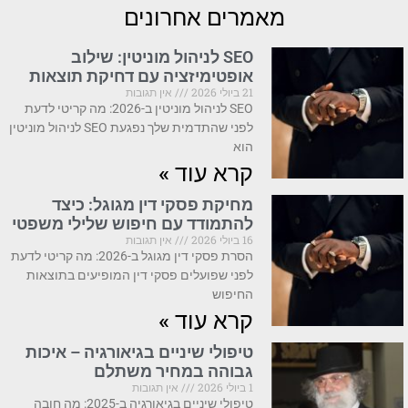
מאמרים אחרונים
SEO לניהול מוניטין: שילוב
אופטימיזציה עם דחיקת תוצאות
21 ביולי 2026
אין תגובות
SEO לניהול מוניטין ב-2026: מה קריטי לדעת
לפני שהתדמית שלך נפגעת SEO לניהול מוניטין
הוא
קרא עוד »
מחיקת פסקי דין מגוגל: כיצד
להתמודד עם חיפוש שלילי משפטי
16 ביולי 2026
אין תגובות
הסרת פסקי דין מגוגל ב-2026: מה קריטי לדעת
לפני שפועלים פסקי דין המופיעים בתוצאות
החיפוש
קרא עוד »
טיפולי שיניים בגיאורגיה – איכות
גבוהה במחיר משתלם
1 ביולי 2026
אין תגובות
טיפולי שיניים בגיאורגיה ב-2025: מה חובה