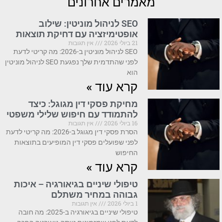
מאמרים אחרונים
SEO לניהול מוניטין: שילוב
אופטימיזציה עם דחיקת תוצאות
21 ביולי 2026
אין תגובות
SEO לניהול מוניטין ב-2026: מה קריטי לדעת
לפני שהתדמית שלך נפגעת SEO לניהול מוניטין
הוא
קרא עוד »
מחיקת פסקי דין מגוגל: כיצד
להתמודד עם חיפוש שלילי משפטי
16 ביולי 2026
אין תגובות
הסרת פסקי דין מגוגל ב-2026: מה קריטי לדעת
לפני שפועלים פסקי דין המופיעים בתוצאות
החיפוש
קרא עוד »
טיפולי שיניים בגיאורגיה – איכות
גבוהה במחיר משתלם
1 ביולי 2026
אין תגובות
טיפולי שיניים בגיאורגיה ב-2025: מה חובה