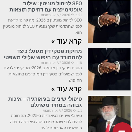
SEO לניהול מוניטין: שילוב
אופטימיזציה עם דחיקת תוצאות
21 ביולי 2026
אין תגובות
SEO לניהול מוניטין ב-2026: מה קריטי לדעת
לפני שהתדמית שלך נפגעת SEO לניהול מוניטין
הוא
קרא עוד »
מחיקת פסקי דין מגוגל: כיצד
להתמודד עם חיפוש שלילי משפטי
16 ביולי 2026
אין תגובות
הסרת פסקי דין מגוגל ב-2026: מה קריטי לדעת
לפני שפועלים פסקי דין המופיעים בתוצאות
החיפוש
קרא עוד »
טיפולי שיניים בגיאורגיה – איכות
גבוהה במחיר משתלם
1 ביולי 2026
אין תגובות
טיפולי שיניים בגיאורגיה ב-2025: מה חובה
לדעת לפני שמזמינים טיסה גיאורגיה הפכה
ביחשנים האחרונות ליעד