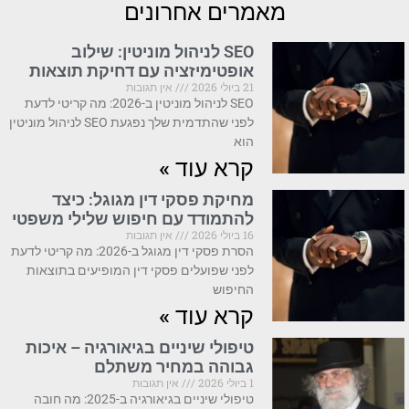
מאמרים אחרונים
SEO לניהול מוניטין: שילוב
אופטימיזציה עם דחיקת תוצאות
21 ביולי 2026
אין תגובות
SEO לניהול מוניטין ב-2026: מה קריטי לדעת
לפני שהתדמית שלך נפגעת SEO לניהול מוניטין
הוא
קרא עוד »
מחיקת פסקי דין מגוגל: כיצד
להתמודד עם חיפוש שלילי משפטי
16 ביולי 2026
אין תגובות
הסרת פסקי דין מגוגל ב-2026: מה קריטי לדעת
לפני שפועלים פסקי דין המופיעים בתוצאות
החיפוש
קרא עוד »
טיפולי שיניים בגיאורגיה – איכות
גבוהה במחיר משתלם
1 ביולי 2026
אין תגובות
טיפולי שיניים בגיאורגיה ב-2025: מה חובה