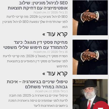
SEO לניהול מוניטין: שילוב
אופטימיזציה עם דחיקת תוצאות
21 ביולי 2026
אין תגובות
SEO לניהול מוניטין ב-2026: מה קריטי לדעת
לפני שהתדמית שלך נפגעת SEO לניהול מוניטין
הוא
קרא עוד »
מחיקת פסקי דין מגוגל: כיצד
להתמודד עם חיפוש שלילי משפטי
16 ביולי 2026
אין תגובות
הסרת פסקי דין מגוגל ב-2026: מה קריטי לדעת
לפני שפועלים פסקי דין המופיעים בתוצאות
החיפוש
קרא עוד »
טיפולי שיניים בגיאורגיה – איכות
גבוהה במחיר משתלם
1 ביולי 2026
אין תגובות
טיפולי שיניים בגיאורגיה ב-2025: מה חובה
לדעת לפני שמזמינים טיסה גיאורגיה הפכה
ביחשנים האחרונות ליעד