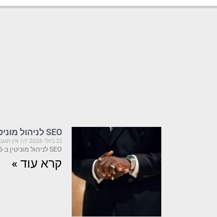
SEO לניהול מוניטין: שילוב אופטימיזציה עם דחיקת תוצאות
21 ביולי 2026
אין תגוב
SEO לניהול מוניטין ב-2026: מה קריטי לדעת לפני שהתדמית שלך נפגעת SEO לניהול מוניטין הוא
קרא עוד »