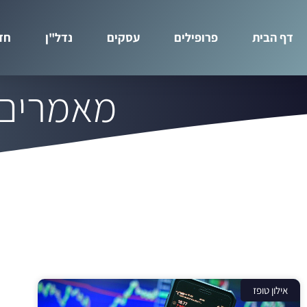
דף הבית
פרופילים
עסקים
נדל"ן
חד
מאמרים ב
אילון טופז