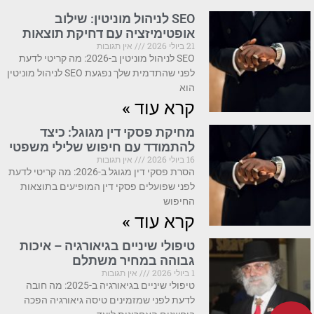
SEO לניהול מוניטין: שילוב
אופטימיזציה עם דחיקת תוצאות
21 ביולי 2026
אין תגובות
SEO לניהול מוניטין ב-2026: מה קריטי לדעת
לפני שהתדמית שלך נפגעת SEO לניהול מוניטין
הוא
קרא עוד »
מחיקת פסקי דין מגוגל: כיצד
להתמודד עם חיפוש שלילי משפטי
16 ביולי 2026
אין תגובות
הסרת פסקי דין מגוגל ב-2026: מה קריטי לדעת
לפני שפועלים פסקי דין המופיעים בתוצאות
החיפוש
קרא עוד »
טיפולי שיניים בגיאורגיה – איכות
גבוהה במחיר משתלם
1 ביולי 2026
אין תגובות
טיפולי שיניים בגיאורגיה ב-2025: מה חובה
לדעת לפני שמזמינים טיסה גיאורגיה הפכה