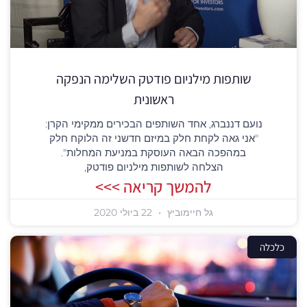
שותפות מילניום פודטק השלימה הנפקה
ראשונית
נועם דננברג, אחד השותפים הבכירים ממקימי הקרן:
"אני גאה לקחת חלק במיזם חדשני זה הלוקח חלק
במהפכה הבאה העוסקת במניעת המחלות".
הצלחה לשותפות מילניום פודטק,
להמשך קריאה >>>
גל חיימוביץ
22 ביולי 2020
כלכלה