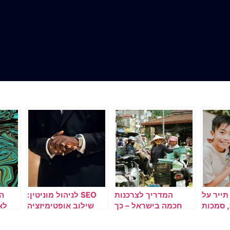
תייר על
המדריך לצרכנות
SEO לניהול מוניטין:
ה
 סמכות
חכמה בישראל – כך
שילוב אופטימיזציה
לא
בילו את
לא יעקצו אותך שוב
עם דחיקת תוצאות
 במקום