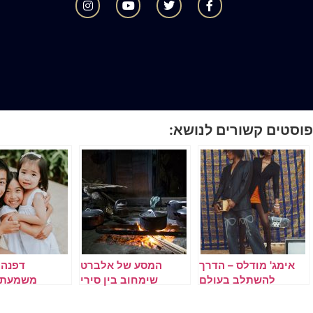
פוסטים קשורים לנושא:
אימג' מודלס – הדרך
המסע של אלברט
דפנה 
להשתלב בעולם
שימחוב בין סירי
משמעת,
האופנה והמדיה
הבוכרים – חוויה של
ויחסים: כך תו
מסורת וטעם
ההורות שלכם